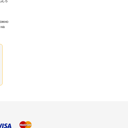
GL-5
можно
 на