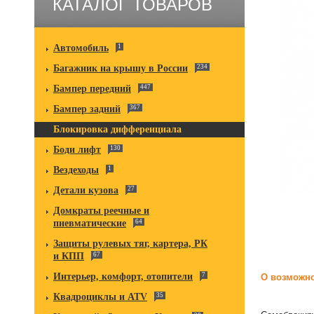
КАТАЛОГ ТОВАРОВ
Автомобиль
1
Багажник на крышу в России
234
Бампер передний
447
Бампер задний
367
Блокировка дифференциала
Боди лифт
130
Вездеходы
1
Детали кузова
27
Домкраты реечные и
пневматические
64
Защиты рулевых тяг, картера, РК
и КПП
67
Интерьер, комфорт, отопители
7
О возможно
Квадроциклы и ATV
35