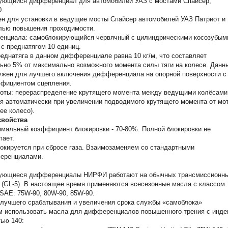
ующийся дифференциал для автомобилей УАЗ с мостами Спайсер,
0
н для установки в ведущие мосты Спайсер автомобилей УАЗ Патриот и
елью повышения проходимости.
енциала: самоблокирующийся червячный с цилиндрическими косозубым
с преднатягом 10 единиц.
еднатяга в данном дифференциале равна 10 кг/м, что составляет
ьно 5% от максимально возможного момента силы тяги на колесе. Данн
ужен для лучшего включения дифференциала на опорной поверхности с
ффициентом сцепления.
боты: перераспределение крутящего момента между ведущими колёсами
я автоматически при увеличении подводимого крутящего момента от мо
ее колесо).
свойства
мальный коэффициент блокировки - 70-80%. Полной блокировки не
пает.
окируется при сбросе газа. Взаимозаменяем со стандартными
еренциалами.
ующиеся дифференциалы НИРФИ работают на обычных трансмиссионн
(GL-5). В настоящее время применяются всесезонные масла с классом
 SAE: 75W-90, 80W-90, 85W-90.
лучшего срабатывания и увеличения срока службы «самоблока»
м использовать масла для дифференциалов повышенного трения с инде
тью 140: