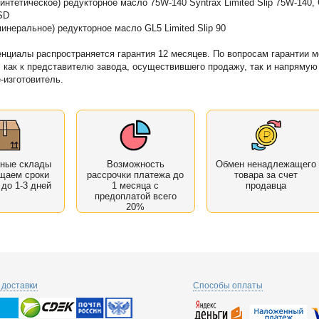
нтетическое) редукторное масло 75W-140 Syntrax Limited Slip 75W-140, 
SD
неральное) редукторное масло GL5 Limited Slip 90
циалы распространяется гарантия 12 месяцев. По вопросам гарантии 
 как к представителю завода, осуществившего продажу, так и напрямую
-изготовитель.
нные склады
Возможность
Обмен ненадлежащего
щаем сроки
рассрочки платежа до
товара за счет
 до 1-3 дней
1 месяца с
продавца
предоплатой всего
20%
доставки
Способы оплаты