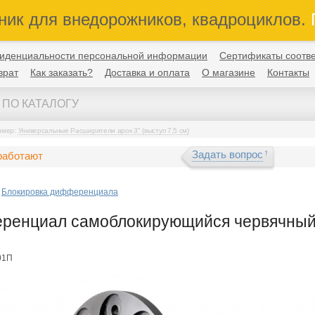
ник для внедорожников, квадроциклов.
П
иденциальности персональной информации
Сертификаты соотве
врат
Как заказать?
Доставка и оплата
О магазине
Контакты
имер:
Универсальные Расширители арок 3" (выступ 7,5 см)
Задать вопрос
работают
Блокировка дифференциала
енциал самоблокирующийся червячный 
01П