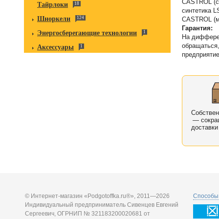
CASTROL (си
Тайрлоки
18
синтетика L
Шноркели
124
CASTROL (ми
Гарантия:
Энергосберегающие технологии
1
На дифферен
обращаться,
Аксессуары
1
предприятие
Собстве
— сокра
доставки
© Интернет-магазин «Podgotoffka.ru®», 2011—2026
Способы 
Индивидуальный предприниматель Сивенцев Евгений
Сергеевич, ОГРНИП № 321183200020681 от