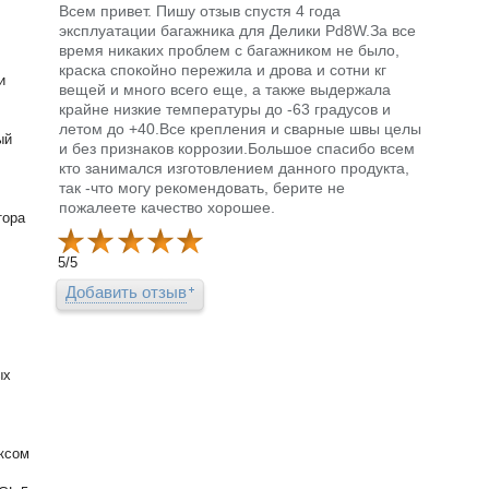
Всем привет. Пишу отзыв спустя 4 года
эксплуатации багажника для Делики Pd8W.За все
время никаких проблем с багажником не было,
краска спокойно пережила и дрова и сотни кг
и
вещей и много всего еще, а также выдержала
крайне низкие температуры до -63 градусов и
летом до +40.Все крепления и сварные швы целы
ый
и без признаков коррозии.Большое спасибо всем
кто занимался изготовлением данного продукта,
так -что могу рекомендовать, берите не
пожалеете качество хорошее.
тора
5
/
5
Добавить отзыв
ых
ксом