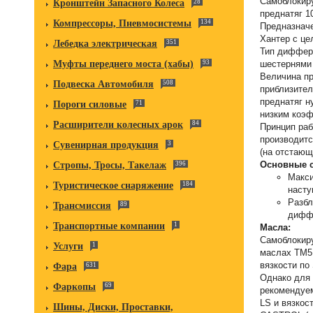
Самоблокир
Кронштейн Запасного Колеса
28
преднатяг 1
Компрессоры, Пневмосистемы
134
Предназначе
Хантер с ц
Лебедка электрическая
351
Тип диффер
шестернями 
Муфты переднего моста (хабы)
93
Величина пр
Подвеска Автомобиля
508
приблизител
преднатяг н
Пороги силовые
71
низким коэ
Расширители колесных арок
84
Принцип ра
производитс
Сувенирная продукция
3
(на отстающ
Основные 
Стропы, Тросы, Такелаж
396
Макси
Туристическое снаряжение
184
насту
Разбл
Трансмиссия
89
дифф
Транспортные компании
1
Масла:
Самоблокир
Услуги
1
маслах TM5 
вязкости по
Фара
631
Однако для 
Фаркопы
69
рекомендуе
LS и вязкос
Шины, Диски, Проставки,