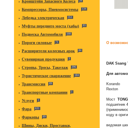
Кронштейн Запасного Колеса
28
Компрессоры, Пневмосистемы
134
Лебедка электрическая
351
Муфты переднего моста (хабы)
93
Подвеска Автомобиля
508
Пороги силовые
71
О возможно
Расширители колесных арок
84
Сувенирная продукция
3
DAK Ssang 
Стропы, Тросы, Такелаж
396
Для автомо
Туристическое снаряжение
184
Korando 
Трансмиссия
89
Rexton 
Транспортные компании
1
Мост
TONG
Услуги
1
подшипник 4
Фара
631
(применимос
коду в ориг
Фаркопы
69
ведомая шес
Шины, Диски, Проставки,