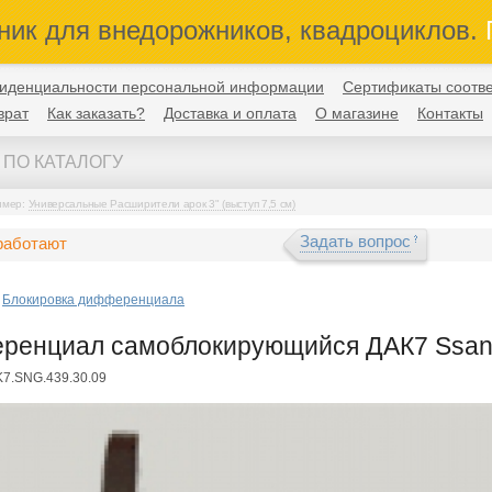
ник для внедорожников, квадроциклов.
П
иденциальности персональной информации
Сертификаты соотве
врат
Как заказать?
Доставка и оплата
О магазине
Контакты
имер:
Универсальные Расширители арок 3" (выступ 7,5 см)
Задать вопрос
работают
Блокировка дифференциала
енциал самоблокирующийся ДАК7 Ssang
K7.SNG.439.30.09