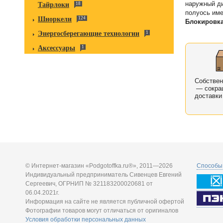
наружный ди
Тайрлоки
18
полуось име
Шноркели
124
Блокировка
Энергосберегающие технологии
1
Аксессуары
1
Собстве
— сокра
доставки
© Интернет-магазин «Podgotoffka.ru®», 2011—2026
Способы 
Индивидуальный предприниматель Сивенцев Евгений
Сергеевич, ОГРНИП № 321183200020681 от
06.04.2021г.
Информация на сайте не является публичной офертой
Фотографии товаров могут отличаться от оригиналов
Условия обработки персональных данных