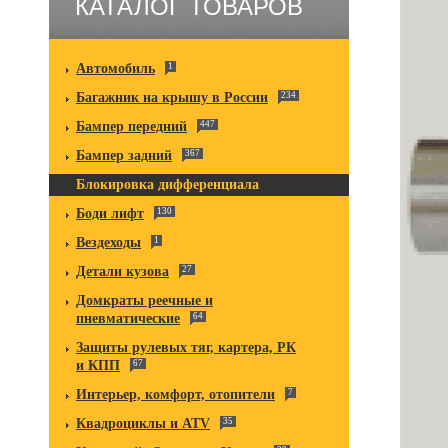
КАТАЛОГ ТОВАРОВ
Автомобиль
1
Багажник на крышу в России
234
Бампер передний
447
Бампер задний
367
Блокировка дифференциала
Боди лифт
130
Вездеходы
1
Детали кузова
27
Домкраты реечные и
пневматические
64
Защиты рулевых тяг, картера, РК
и КПП
67
Интерьер, комфорт, отопители
7
Квадроциклы и ATV
35