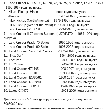
1. Land Cruiser 40, 55, 60, 62, 70, 73,74, 75, 80 Series, Lexus LX450
1990-1997 годы выпуска
2. HiLux, Pickup, Hiace всех годов выпуска
3. 4Runner 1984-2009 годы выпуска
4. Hilux Pickup (North America) 1979-1995 годы выпуска
5. Hilux Pickup (Rest of the world) 1979-2011 годы выпуска
6. Land Сruiser FZJ80/81 1993-1997 годы выпуска
7. Land Сruiser II 70 series Bundera (LJ70/RJ70) 1984-1990 годы
выпуска
8. Land Сruiser Prado 70 Series 1990-1996 годы выпуска
9. Land Сruiser Prado 90 Series 1993-2002 годы выпуска
10. Land Сruiser Prado 120 Series 2002-2009 годы выпуска
11. Hilux Surf 1984-2009 годы выпуска
12. Fortuner 2005-2009 годы выпуска
13. FJ Cruiser 2007-2009 годы выпуска
14. Land Сruiser HZJ105 1998-2007 годы выпуска
15. Land Сruiser FZJ105 1998-2007 годы выпуска
16. Land Сruiser HDJ80/81 1990-1997 годы выпуска
17. Land Сruiser HZJ80/81 1990-1997 годы выпуска
18. Land Сruiser FJ80/81 1991-1992 годы выпуска
19. Lexus GX470 2003-2009 годы выпуска
Для неразрезной балки (разгруженная полуось); подшипник
50х80х22 мм
(применимость подшипника к конкретному автомобилю необходимо