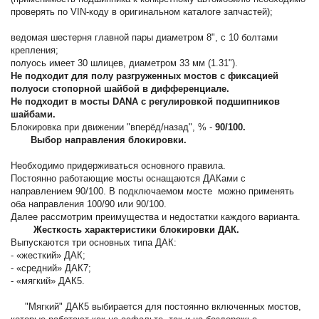
проверять по VIN-коду в оригинальном каталоге запчастей);
ведомая шестерня главной пары диаметром 8", с 10 болтами
крепления;
полуось имеет 30 шлицев, диаметром 33 мм (1.31").
Не подходит для полу разгруженных мостов с фиксацией
полуоси стопорной шайбой в дифференциале.
Не подходит в мосты DANA с регулировкой подшипников
шайбами.
Блокировка при движении "вперёд/назад", % -
90/100.
Выбор направления блокировки.
Необходимо придерживаться основного правила.
Постоянно работающие мосты оснащаются ДАКами с
направлением 90/100. В подключаемом мосте можно применять
оба направления 100/90 или 90/100.
Далее рассмотрим преимущества и недостатки каждого варианта.
Жесткость характеристики блокировки ДАК.
Выпускаются три основных типа ДАК:
- «жесткий» ДАК;
- «средний» ДАК7;
- «мягкий» ДАК5.
"Мягкий" ДАК5 выбирается для постоянно включенных мостов,