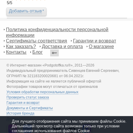
5
/
5
Добавить отзыв
Политика конфиденциальности персональной
информации
Сертификаты соответствия
Гарантии и возврат
Как заказать?
Доставка и оплата
О магазине
Контакты
Блог
© Интернет-магазин «Podgotoffka.ru®», 2011—2026
Индивидуальный предприниматель Сивенцев Евгений Сергеевич,
ОГРНИП № 321183200020681 от 06.04.2021г.
Информация на сайте не является публичной офертой
Фотографии товаров могут отличаться от оригиналов
Условия обработки персональных данных
Проверить статус заказа
Гарантия и возврат
Документы и Сертификаты
История бренда
Дилеры
Для лучшего отображения сайта мы принимаем файлы Cookie.
Дальнейший просмотр сайта возможен только при условии
соглашения использования файлов Cookie.