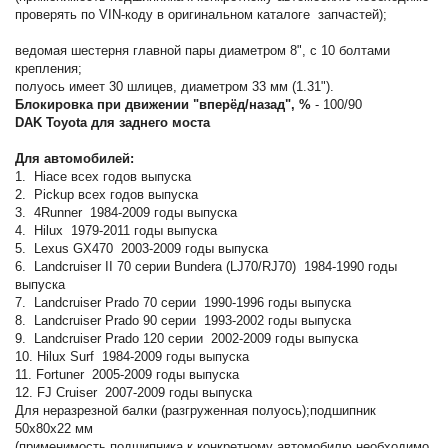
проверять по VIN-коду в оригинальном каталоге запчастей);
ведомая шестерня главной пары диаметром 8", с 10 болтами
крепления;
полуось имеет 30 шлицев, диаметром 33 мм (1.31").
Блокировка при движении "вперёд/назад", %
- 100/90
DAK Toyota для заднего моста
Для автомобилей:
1. Hiace всех годов выпуска
2. Pickup всех годов выпуска
3. 4Runner 1984-2009 годы выпуска
4. Hilux 1979-2011 годы выпуска
5. Lexus GX470 2003-2009 годы выпуска
6. Landcruiser II 70 серии Bundera (LJ70/RJ70) 1984-1990 годы
выпуска
7. Landcruiser Prado 70 серии 1990-1996 годы выпуска
8. Landcruiser Prado 90 серии 1993-2002 годы выпуска
9. Landcruiser Prado 120 серии 2002-2009 годы выпуска
10. Hilux Surf 1984-2009 годы выпуска
11. Fortuner 2005-2009 годы выпуска
12. FJ Cruiser 2007-2009 годы выпуска
Для неразрезной балки (разгруженная полуось);подшипник
50х80х22 мм
(применимость подшипника к конкретному автомобилю необходимо