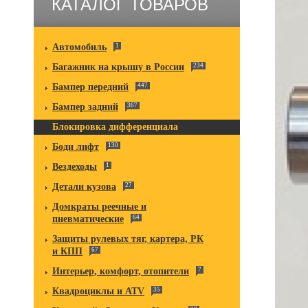
КАТАЛОГ ТОВАРОВ
Автомобиль
1
Багажник на крышу в России
234
Бампер передний
447
Бампер задний
367
Блокировка дифференциала
Боди лифт
130
Вездеходы
1
Детали кузова
27
Домкраты реечные и
пневматические
64
Защиты рулевых тяг, картера, РК
и КПП
67
Интерьер, комфорт, отопители
7
Квадроциклы и ATV
35