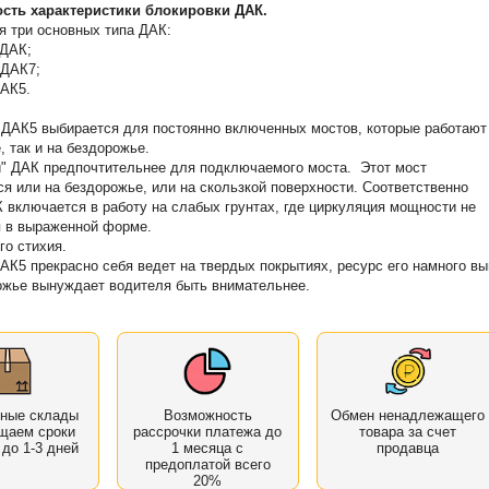
сть характеристики блокировки ДАК.
 три основных типа ДАК:
 ДАК;
 ДАК7;
ДАК5.
АК5 выбирается для постоянно включенных мостов, которые работают
, так и на бездорожье.
ДАК предпочтительнее для подключаемого моста. Этот мост
я или на бездорожье, или на скользкой поверхности. Соответственно
 включается в работу на слабых грунтах, где циркуляция мощности не
я в выраженной форме.
его стихия.
5 прекрасно себя ведет на твердых покрытиях, ресурс его намного в
ожье вынуждает водителя быть внимательнее.
нные склады
Возможность
Обмен ненадлежащего
щаем сроки
рассрочки платежа до
товара за счет
 до 1-3 дней
1 месяца с
продавца
предоплатой всего
20%