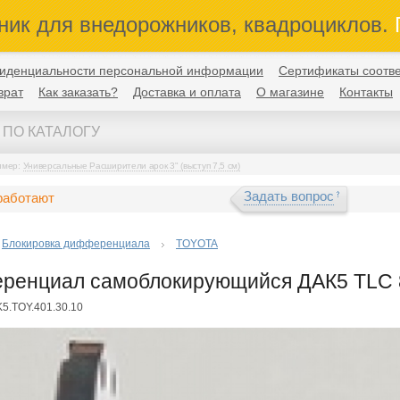
ник для внедорожников, квадроциклов.
П
иденциальности персональной информации
Сертификаты соотве
врат
Как заказать?
Доставка и оплата
О магазине
Контакты
имер:
Универсальные Расширители арок 3" (выступ 7,5 см)
Задать вопрос
работают
Блокировка дифференциала
TOYOTA
енциал самоблокирующийся ДАК5 TLC 8
K5.TOY.401.30.10