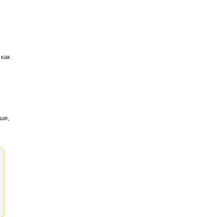
 как
ыше,