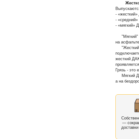
Жестко
Выпускаются
- «жесткий»
- «средний»
- «мягкий» 
"Мягкий" Д
на асфальте
"Жесткий" 
подключаетс
жесткий ДАК
проявляетс
Грязь - это 
Мягкий ДАК
а на бездор
Собстве
— сокра
доставки