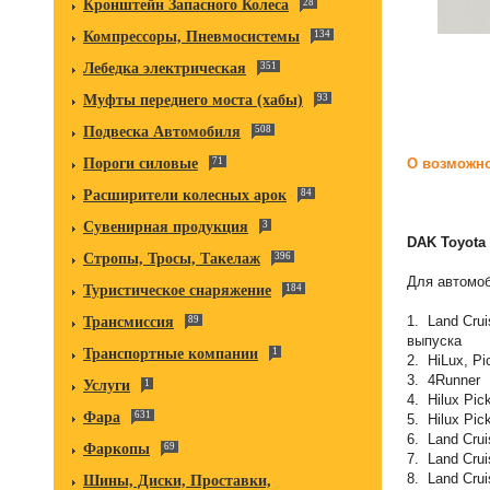
Кронштейн Запасного Колеса
28
Компрессоры, Пневмосистемы
134
Лебедка электрическая
351
Муфты переднего моста (хабы)
93
Подвеска Автомобиля
508
Пороги силовые
71
О возможно
Расширители колесных арок
84
Сувенирная продукция
3
DAK Toyota 
Стропы, Тросы, Такелаж
396
Для автомо
Туристическое снаряжение
184
1. Land Crui
Трансмиссия
89
выпуска
Транспортные компании
1
2. HiLux,
3. 4Ru
Услуги
1
4. Hilux Pi
Фара
631
5. Hilux Pic
6. Land С
Фаркопы
69
7. Land Сru
8. Land Сru
Шины, Диски, Проставки,