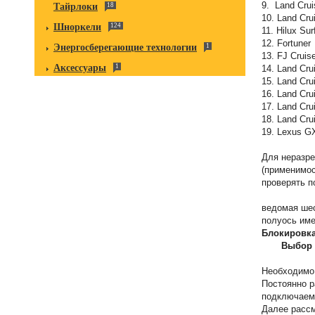
9. Land Сru
Тайрлоки
18
10. Land Сr
Шноркели
124
11. Hil
12. Fo
Энергосберегающие технологии
1
13. FJ 
Аксессуары
1
14. Land 
15. Land 
16. Land 
17. Land 
18. Land 
19. Lex
Для неразре
(применимос
проверять п
ведомая шес
полуось име
Блокировка
Выбор 
Необходимо 
Постоянно 
подключаемо
Далее рассм