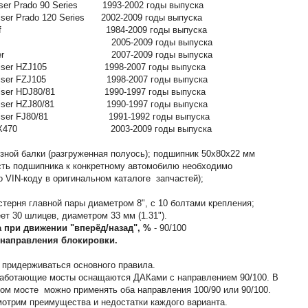
iser Prado 90 Series 1993-2002 годы выпуска
uiser Prado 120 Series 2002-2009 годы выпуска
ux Surf 1984-2009 годы выпуска
rtuner 2005-2009 годы выпуска
Cruiser 2007-2009 годы выпуска
Сruiser HZJ105 1998-2007 годы выпуска
Сruiser FZJ105 1998-2007 годы выпуска
Сruiser HDJ80/81 1990-1997 годы выпуска
Сruiser HZJ80/81 1990-1997 годы выпуска
Сruiser FJ80/81 1991-1992 годы выпуска
us GX470 2003-2009 годы выпуска
зной балки (разгруженная полуось); подшипник 50х80х22 мм
ть подшипника к конкретному автомобилю необходимо
о VIN-коду в оригинальном каталоге запчастей);
терня главной пары диаметром 8", с 10 болтами крепления;
ет 30 шлицев, диаметром 33 мм (1.31").
 при движении "вперёд/назад", %
- 90/100
направления блокировки.
придерживаться основного правила.
работающие мосты оснащаются ДАКами с направлением 90/100. В
м мосте можно применять оба направления 100/90 или 90/100.
отрим преимущества и недостатки каждого варианта.