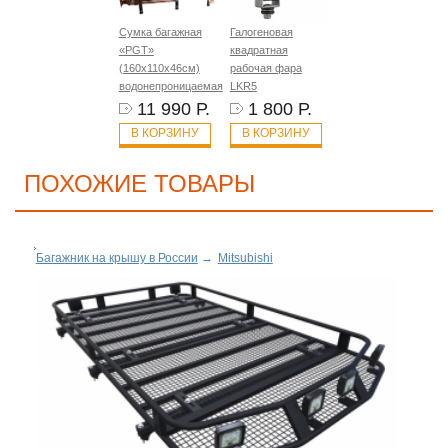
Сумка багажная
Галогеновая
«PGT»
квадратная
(160х110х46см)
рабочая фара
водонепроницаемая
LKR5
11 990 Р.
1 800 Р.
В КОРЗИНУ
В КОРЗИНУ
ПОХОЖИЕ ТОВАРЫ
Багажник на крышу в России
→
Mitsubishi