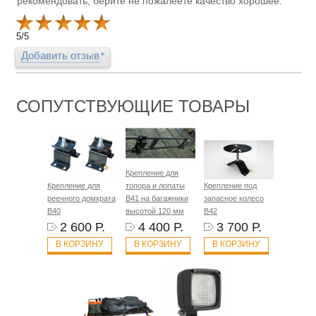
рекомендовать, берите не пожалеете качество хорошее.
5
/
5
Добавить отзыв
СОПУТСТВУЮЩИЕ ТОВАРЫ
Крепление для
Крепление для
топора и лопаты
Крепление под
реечного домкрата
B41 на багажники
запасное колесо
B40
высотой 120 мм
B42
2 600 Р.
4 400 Р.
3 700 Р.
В КОРЗИНУ
В КОРЗИНУ
В КОРЗИНУ