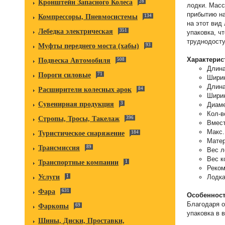
Кронштейн Запасного Колеса
28
лодки. Масс
прибытию на
Компрессоры, Пневмосистемы
134
на этот вид
Лебедка электрическая
351
упаковка, ч
труднодосту
Муфты переднего моста (хабы)
93
Характерис
Подвеска Автомобиля
508
Длина
Пороги силовые
71
Ширин
Длина
Расширители колесных арок
84
Ширин
Сувенирная продукция
3
Диаме
Кол-в
Стропы, Тросы, Такелаж
396
Вмест
Макс.
Туристическое снаряжение
184
Матер
Трансмиссия
89
Вес л
Вес к
Транспортные компании
1
Реком
Лодка
Услуги
1
Фара
631
Особенност
Благодаря о
Фаркопы
69
упаковка в 
Шины, Диски, Проставки,