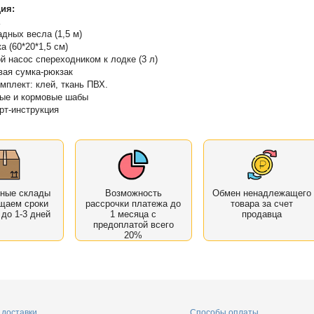
ия:
адных весла (1,5 м)
ка (60*20*1,5 см)
й насос спереходником к лодке (3 л)
вая сумка-рюкзак
мплект: клей, ткань ПВХ.
ые и кормовые шабы
рт-инструкция
нные склады
Возможность
Обмен ненадлежащего
щаем сроки
рассрочки платежа до
товара за счет
 до 1-3 дней
1 месяца с
продавца
предоплатой всего
20%
доставки
Способы оплаты