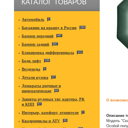
КАТАЛОГ ТОВАРОВ
Автомобиль
1
Багажник на крышу в России
234
Бампер передний
447
Бампер задний
367
Блокировка дифференциала
111
Боди лифт
130
Вездеходы
1
Детали кузова
27
Домкраты реечные и
пневматические
64
Защиты рулевых тяг, картера, РК
О возможно
и КПП
67
Интерьер, комфорт, отопители
7
Описание т
Модель "Ска
Квадроциклы и ATV
35
Особой попу