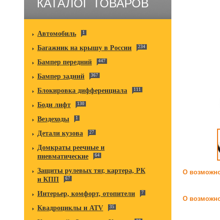
КАТАЛОГ ТОВАРОВ
Автомобиль
1
Багажник на крышу в России
234
Бампер передний
447
Бампер задний
367
Блокировка дифференциала
111
Боди лифт
130
Вездеходы
1
Детали кузова
27
Домкраты реечные и
пневматические
64
Защиты рулевых тяг, картера, РК
О возможно
и КПП
67
Интерьер, комфорт, отопители
7
О возможно
Квадроциклы и ATV
35