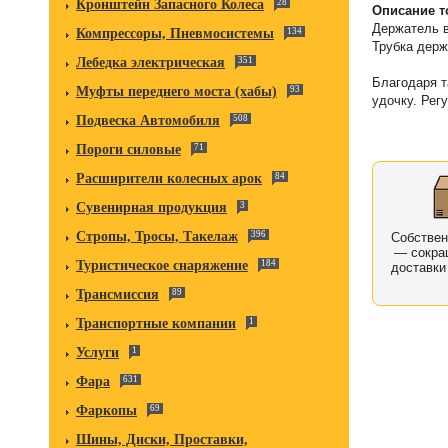
Кронштейн Запасного Колеса
28
Описание т
Держатель в
Компрессоры, Пневмосистемы
134
Трубка держ
Лебедка электрическая
351
Благодаря т
Муфты переднего моста (хабы)
93
удочку. Рег
Подвеска Автомобиля
508
Пороги силовые
71
Расширители колесных арок
84
Сувенирная продукция
3
Стропы, Тросы, Такелаж
396
Собстве
— сокра
Туристическое снаряжение
184
доставки
Трансмиссия
89
Транспортные компании
1
Услуги
1
Фара
631
Фаркопы
69
Шины, Диски, Проставки,