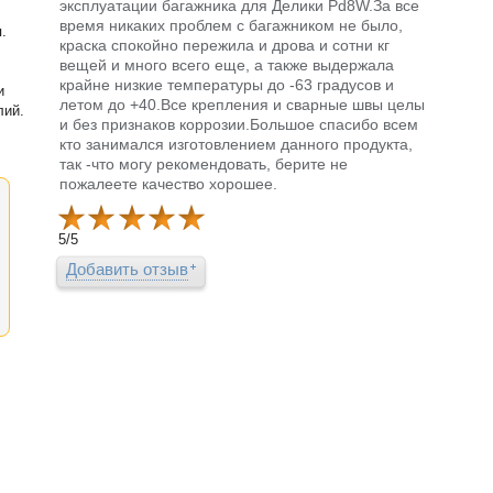
эксплуатации багажника для Делики Pd8W.За все
время никаких проблем с багажником не было,
.
краска спокойно пережила и дрова и сотни кг
вещей и много всего еще, а также выдержала
крайне низкие температуры до -63 градусов и
и
летом до +40.Все крепления и сварные швы целы
лий.
и без признаков коррозии.Большое спасибо всем
кто занимался изготовлением данного продукта,
так -что могу рекомендовать, берите не
пожалеете качество хорошее.
5
/
5
Добавить отзыв