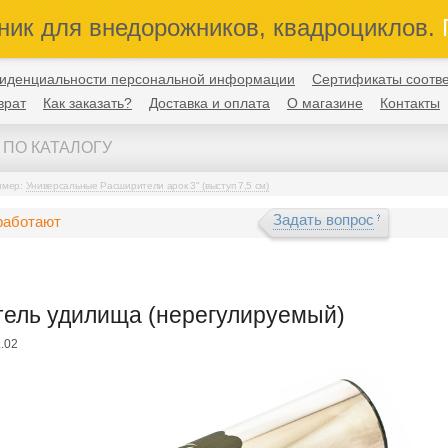
ник для внедорожников, квадроциклов.
П
иденциальности персональной информации
Сертификаты соотве
врат
Как заказать?
Доставка и оплата
О магазине
Контакты
имер:
Универсальные Расширители арок 3" (выступ 7,5 см)
Задать вопрос
работают
ель удилища (нерегулируемый)
.02