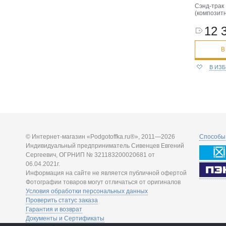
Сэнд-трак
(композит
12 
В
В ИЗ
© Интернет-магазин «Podgotoffka.ru®», 2011—2026
Способы 
Индивидуальный предприниматель Сивенцев Евгений
Сергеевич, ОГРНИП № 321183200020681 от
06.04.2021г.
Информация на сайте не является публичной офертой
Фотографии товаров могут отличаться от оригиналов
Условия обработки персональных данных
Проверить статус заказа
Гарантия и возврат
Документы и Сертификаты