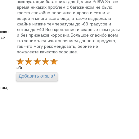
эксплуатации багажника для Делики Pd8W.За все
время никаких проблем с багажником не было,
краска спокойно пережила и дрова и сотни кг
вещей и много всего еще, а также выдержала
крайне низкие температуры до -63 градусов и
летом до +40.Все крепления и сварные швы целы
чшают
и без признаков коррозии.Большое спасибо всем
мых
кто занимался изготовлением данного продукта,
так -что могу рекомендовать, берите не
пожалеете качество хорошее.
5
/
5
Добавить отзыв
там,