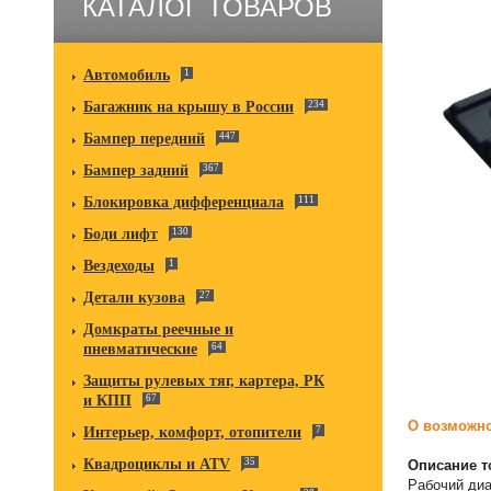
КАТАЛОГ ТОВАРОВ
Автомобиль
1
Багажник на крышу в России
234
Бампер передний
447
Бампер задний
367
Блокировка дифференциала
111
Боди лифт
130
Вездеходы
1
Детали кузова
27
Домкраты реечные и
пневматические
64
Защиты рулевых тяг, картера, РК
и КПП
67
О возможно
Интерьер, комфорт, отопители
7
Квадроциклы и ATV
35
Описание т
Рабочий диа