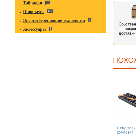
Тайрлоки
18
Шноркели
124
Энергосберегающие технологии
1
Собстве
— сокра
Аксессуары
1
доставки
ПОХО
Сенд-трак
композит