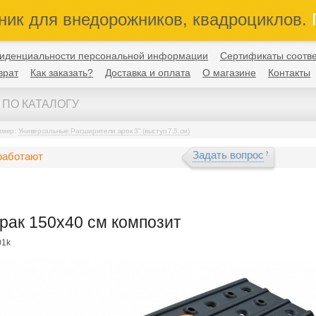
ник для внедорожников, квадроциклов.
П
иденциальности персональной информации
Сертификаты соотве
врат
Как заказать?
Доставка и оплата
О магазине
Контакты
имер:
Универсальные Расширители арок 3" (выступ 7,5 см)
Задать вопрос
работают
рак 150x40 см композит
01k