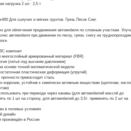
я нагрузка 2 шт.: 2,5 т
х400 Для сыпучих и мягких грунтов. Грязь Песок Снег.
ен для облегчения продвижения автомобиля по сложным участкам. Улу
олес автомобиля при движении по песку, грязи, снегу на труднопроходи
роги.
АВС композит
й многослойный армированный материал (FBR)
гия (литьё под высоким давлением)
на основе точной математической модели
 остаточная пластическая деформация (упругий)
 прочности превосходит сталь
н коррозии, устойчив к химически активным веществам (щелочам, кисло
ктам)
пользовать при переезде через канавы (для автомобилей массой до
ять по 1 шт на сторону, для автомобилей до 3,5т применять по 2 шт на
ан в полевых условиях
й дизайн
и произведён в России