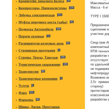
Кронштейн Запасного Колеса
28
Максимальна
Масса - 6 кг
Компрессоры, Пневмосистемы
134
Лебедка электрическая
351
TYPE I 1500
Муфты переднего моста (хабы)
93
Предназнач
сцепление к
Подвеска Автомобиля
508
участках до
Пороги силовые
71
Сенд-трак 
Расширители колесных арок
84
композитны
Сувенирная продукция
3
RTM техноло
разработан 
Стропы, Тросы, Такелаж
396
отсутствует
по удельной
Туристическое снаряжение
184
не подверже
Трансмиссия
89
нефтепроду
Возможно ис
Транспортные компании
1
2,5т примен
Услуги
1
сторону)
протестиров
Фара
631
классически
разработан 
Фаркопы
69
Шины, Диски, Проставки,