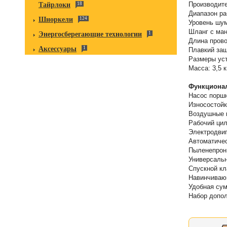
Производите
Тайрлоки
18
Диапазон ра
Шноркели
124
Уровень шум
Шланг с ман
Энергосберегающие технологии
1
Длина прово
Аксессуары
1
Плавкий защ
Размеры уст
Масса: 3,5 к
Функционал
Насос поршн
Износостойк
Воздушные 
Рабочий цил
Электродвиг
Автоматичес
Пыленепрон
Универсаль
Спускной к
Навинчивающ
Удобная сум
Набор допо