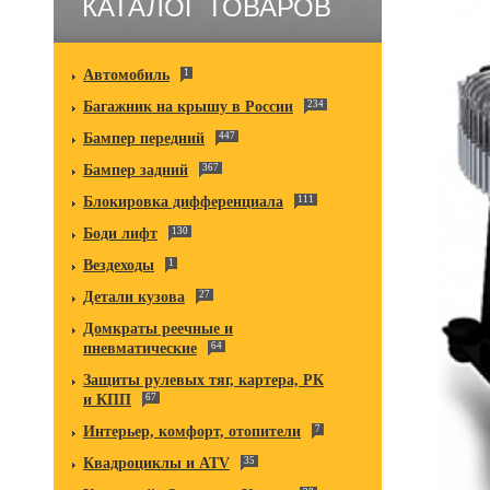
КАТАЛОГ ТОВАРОВ
Автомобиль
1
Багажник на крышу в России
234
Бампер передний
447
Бампер задний
367
Блокировка дифференциала
111
Боди лифт
130
Вездеходы
1
Детали кузова
27
Домкраты реечные и
пневматические
64
Защиты рулевых тяг, картера, РК
и КПП
67
Интерьер, комфорт, отопители
7
Квадроциклы и ATV
35