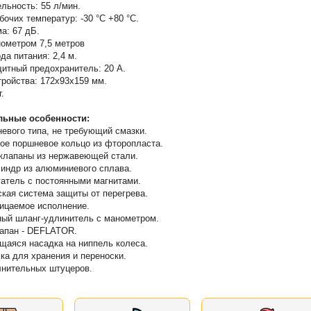
льность: 55 л/мин.
бочих температур: -30 °C +80 °C.
а: 67 дБ.
ометром 7,5 метров
да питания: 2,4 м.
итный предохранитель: 20 A.
ройства: 172x93x159 мм.
г.
ьные особенности:
евого типа, не требующий смазки.
ое поршневое кольцо из фторопласта.
клапаны из нержавеющей стали.
индр из алюминиевого сплава.
атель с постоянными магнитами.
кая система защиты от перегрева.
ицаемое исполнение.
ный шланг-удлинитель с манометром.
лапан - DEFLATOR.
аяся насадка на ниппель колеса.
ка для хранения и переноски.
лнительных штуцеров.