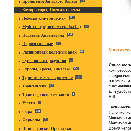
Кронштейн Запасного Колеса
28
Компрессоры, Пневмосистемы
Лебедка электрическая
351
Муфты переднего моста (хабы)
93
Подвеска Автомобиля
508
Пороги силовые
71
О возможно
Расширители колесных арок
84
Сувенирная продукция
3
Описание т
Стропы, Тросы, Такелаж
396
компрессоро
квадроцикло
Туристическое снаряжение
184
автомобиля 
счет навинч
Трансмиссия
89
Для удобств
Транспортные компании
1
PSI.
Услуги
1
Технически
Фара
631
Напряжение:
Максимальны
Фаркопы
69
Максимально
Время непре
Шины, Диски, Проставки,