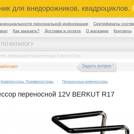
ник для внедорожников, квадроциклов.
П
иденциальности персональной информации
Сертификаты соотве
врат
Как заказать?
Доставка и оплата
О магазине
Контакты
имер:
Универсальные Расширители арок 3" (выступ 7,5 см)
Задать вопрос
работают
Компрессоры, Пневмосистемы
Переносные компрессоры
ессор переносной 12V BERKUT R17
7