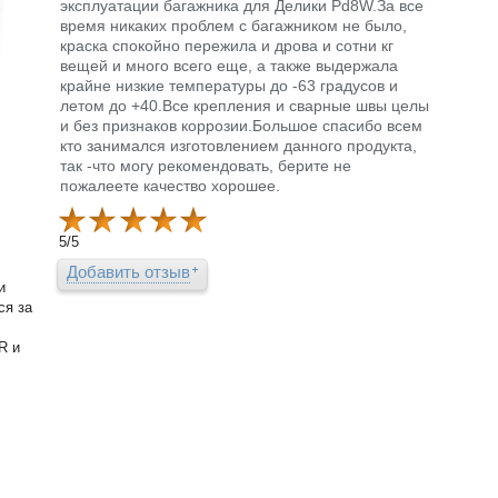
эксплуатации багажника для Делики Pd8W.За все
время никаких проблем с багажником не было,
краска спокойно пережила и дрова и сотни кг
вещей и много всего еще, а также выдержала
крайне низкие температуры до -63 градусов и
летом до +40.Все крепления и сварные швы целы
и без признаков коррозии.Большое спасибо всем
кто занимался изготовлением данного продукта,
так -что могу рекомендовать, берите не
пожалеете качество хорошее.
5
/
5
Добавить отзыв
и
ся за
R и