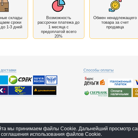
нные склады
Возможность
Обмен ненадлежащего
щаем сроки
рассрочки платежа до
товара за счет
 до 1-3 дней
1 месяца с
продавца
предоплатой всего
20%
доставки
Способы оплаты
йта мы принимаем файлы Cookie. Дальнейший просмотр са
 соглашения использования файлов Cookie.