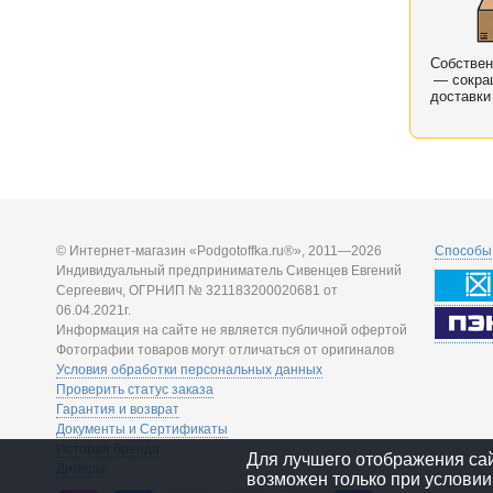
Собстве
— сокра
доставки
© Интернет-магазин «Podgotoffka.ru®», 2011—2026
Способы 
Индивидуальный предприниматель Сивенцев Евгений
Сергеевич, ОГРНИП № 321183200020681 от
06.04.2021г.
Информация на сайте не является публичной офертой
Фотографии товаров могут отличаться от оригиналов
Условия обработки персональных данных
Проверить статус заказа
Гарантия и возврат
Документы и Сертификаты
История бренда
Для лучшего отображения са
Дилеры
возможен только при условии