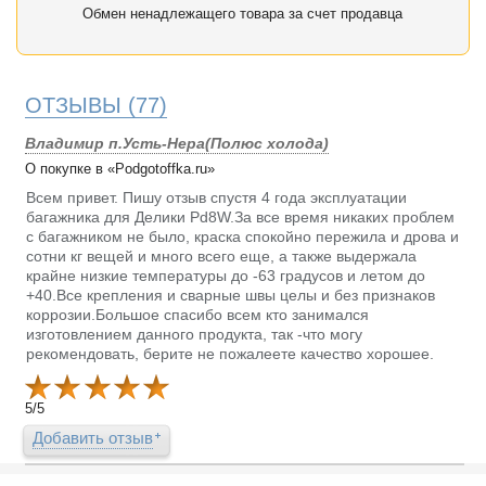
Обмен ненадлежащего товара за счет продавца
ОТЗЫВЫ
(77)
Владимир п.Усть-Нера(Полюс холода)
О покупке в «Podgotoffka.ru»
Всем привет. Пишу отзыв спустя 4 года эксплуатации
багажника для Делики Pd8W.За все время никаких проблем
с багажником не было, краска спокойно пережила и дрова и
сотни кг вещей и много всего еще, а также выдержала
крайне низкие температуры до -63 градусов и летом до
+40.Все крепления и сварные швы целы и без признаков
коррозии.Большое спасибо всем кто занимался
изготовлением данного продукта, так -что могу
рекомендовать, берите не пожалеете качество хорошее.
5
/
5
Добавить отзыв