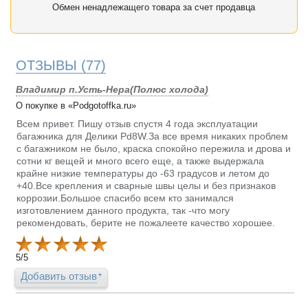
Обмен ненадлежащего товара за счет продавца
ОТЗЫВЫ
(77)
Владимир п.Усть-Нера(Полюс холода)
О покупке в «Podgotoffka.ru»
Всем привет. Пишу отзыв спустя 4 года эксплуатации
багажника для Делики Pd8W.За все время никаких проблем
с багажником не было, краска спокойно пережила и дрова и
сотни кг вещей и много всего еще, а также выдержала
крайне низкие температуры до -63 градусов и летом до
+40.Все крепления и сварные швы целы и без признаков
коррозии.Большое спасибо всем кто занимался
изготовлением данного продукта, так -что могу
рекомендовать, берите не пожалеете качество хорошее.
5
/
5
Добавить отзыв