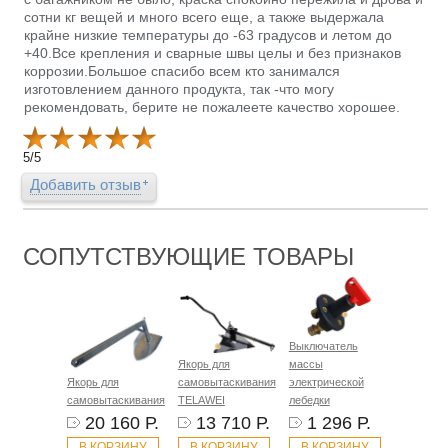
сотни кг вещей и много всего еще, а также выдержала
крайне низкие температуры до -63 градусов и летом до
+40.Все крепления и сварные швы целы и без признаков
коррозии.Большое спасибо всем кто занимался
изготовлением данного продукта, так -что могу
рекомендовать, берите не пожалеете качество хорошее.
5
/
5
Добавить отзыв
СОПУТСТВУЮЩИЕ ТОВАРЫ
Выключатель
Якорь для
массы
Якорь для
самовытаскивания
электрической
самовытаскивания
TELAWEI
лебедки
20 160 Р.
13 710 Р.
1 296 Р.
В КОРЗИНУ
В КОРЗИНУ
В КОРЗИНУ