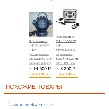
Фара-искатель
Фара-искатель
CH015 12V 60W
CH078 12V 60W
LED с
LED с
дистанционным
дистанционным
управлением
управлением, угол
Белый (цоколь H3)
поворота 360град.
180*180*175mm
14 500 Р.
8 300 Р.
В КОРЗИНУ
В КОРЗИНУ
ПОХОЖИЕ ТОВАРЫ
Бампер передний
→
MITSUBISHI