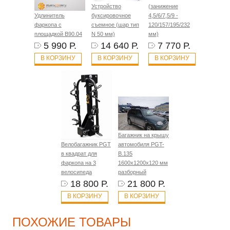
Устройство
(занижение
Удлинитель
буксировочное
4,5/6/7,5/9 -
фаркопа с
съемное (шар тип
120/157/195/232
площадкой B90.04
N 50 мм)
мм)
5 990 Р.
14 640 Р.
7 770 Р.
В КОРЗИНУ
В КОРЗИНУ
В КОРЗИНУ
Багажник на крышу
Велобагажник PGT
автомобиля PGT-
в квадрат для
B.135
фаркопа на 3
1600х1200х120 мм
велосипеда
разборный
18 800 Р.
21 800 Р.
В КОРЗИНУ
В КОРЗИНУ
ПОХОЖИЕ ТОВАРЫ