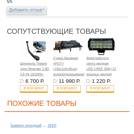
5
/
5
Добавить отзыв
СОПУТСТВУЮЩИЕ ТОВАРЫ
Сумка багажная
Фара рабочего
Шноркель Telawei
«PGT»
света диодная
Jeep Wrangler 2.8D,
(160х110х46см)
LED-CREE 36W (12
3.8 V6 10/2006+
водонепроницаемая
мощных диодов)
6 700 Р.
11 990 Р.
1 220 Р.
В КОРЗИНУ
В КОРЗИНУ
В КОРЗИНУ
ПОХОЖИЕ ТОВАРЫ
Бампер передний
→
JEEP