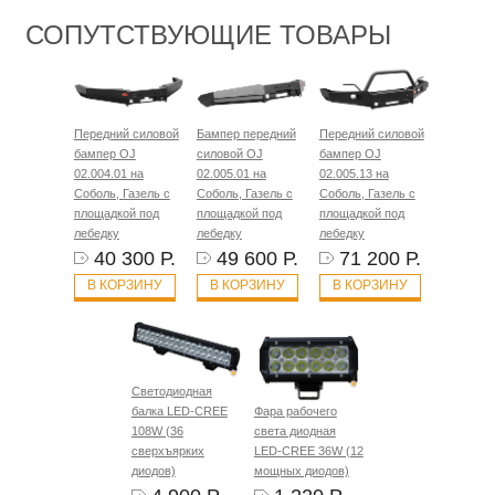
СОПУТСТВУЮЩИЕ ТОВАРЫ
Передний силовой
Бампер передний
Передний силовой
бампер OJ
силовой OJ
бампер OJ
02.004.01 на
02.005.01 на
02.005.13 на
Соболь, Газель с
Соболь, Газель с
Соболь, Газель с
площадкой под
площадкой под
площадкой под
лебедку
лебедку
лебедку
40 300 Р.
49 600 Р.
71 200 Р.
В КОРЗИНУ
В КОРЗИНУ
В КОРЗИНУ
Светодиодная
балка LED-CREE
Фара рабочего
108W (36
света диодная
сверхъярких
LED-CREE 36W (12
диодов)
мощных диодов)