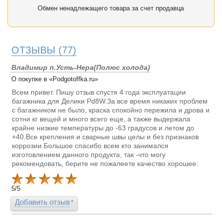
Обмен ненадлежащего товара за счет продавца
ОТЗЫВЫ
(77)
Владимир п.Усть-Нера(Полюс холода)
О покупке в «Podgotoffka.ru»
Всем привет. Пишу отзыв спустя 4 года эксплуатации
багажника для Делики Pd8W.За все время никаких проблем
с багажником не было, краска спокойно пережила и дрова и
сотни кг вещей и много всего еще, а также выдержала
крайне низкие температуры до -63 градусов и летом до
+40.Все крепления и сварные швы целы и без признаков
коррозии.Большое спасибо всем кто занимался
изготовлением данного продукта, так -что могу
рекомендовать, берите не пожалеете качество хорошее.
5
/
5
Добавить отзыв