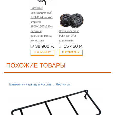
Багажник
экспедиционный
PGT-B.74 на УАЗ
Фермер
1800х1500х120 с
сеткой и
Хабы колесные
креплениями на
РИФ для УАЗ
водостоки
усиленные
38 900 Р.
15 460 Р.
В КОРЗИНУ
В КОРЗИНУ
ПОХОЖИЕ ТОВАРЫ
Багажник на крышу в России
→
Лестницы