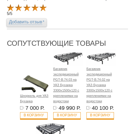
5
/
5
Добавить отзыв
СОПУТСТВУЮЩИЕ ТОВАРЫ
Багажник
Багажник
экспедиционный
экспедиционный
PGT-B.74.03 на
PGT-B.74.02 на
УАЗ Буханка
УАЗ Буханка
3300х1500х120 с
3300х1500х120 с
Шноркель для УАЗ
креплениями на
креплениями на
Буханка
водостоки
водостоки
7 000 Р.
49 990 Р.
40 100 Р.
В КОРЗИНУ
В КОРЗИНУ
В КОРЗИНУ