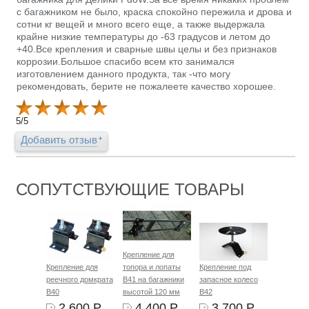
с багажником не было, краска спокойно пережила и дрова и
сотни кг вещей и много всего еще, а также выдержала
крайне низкие температуры до -63 градусов и летом до
+40.Все крепления и сварные швы целы и без признаков
коррозии.Большое спасибо всем кто занимался
изготовлением данного продукта, так -что могу
рекомендовать, берите не пожалеете качество хорошее.
5
/
5
Добавить отзыв
СОПУТСТВУЮЩИЕ ТОВАРЫ
Крепление для
Крепление для
топора и лопаты
Крепление под
реечного домкрата
B41 на багажники
запасное колесо
B40
высотой 120 мм
B42
2 600 Р.
4 400 Р.
3 700 Р.