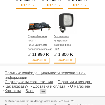
В КОРЗИНУ
В КОРЗИНУ
В КОРЗИНУ
Сумка багажная
Галогеновая
«PGT»
квадратная
(160х110х46см)
рабочая фара
водонепроницаемая
LKR5
11 990 Р.
1 800 Р.
В КОРЗИНУ
В КОРЗИНУ
Политика конфиденциальности персональной
информации
Сертификаты соответствия
Гарантии и возврат
Как заказать?
Доставка и оплата
О магазине
Контакты
Блог
© Интернет-магазин «Podgotoffka.ru®», 2011—2026