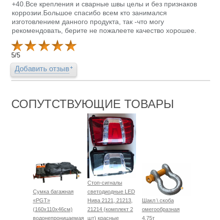
+40.Все крепления и сварные швы целы и без признаков
коррозии.Большое спасибо всем кто занимался
изготовлением данного продукта, так -что могу
рекомендовать, берите не пожалеете качество хорошее.
5
/
5
Добавить отзыв
СОПУТСТВУЮЩИЕ ТОВАРЫ
Стоп-сигналы
Сумка багажная
светодиодные LED
«PGT»
Нива 2121, 21213,
Шакл \ скоба
(160х110х46см)
21214 (комплект 2
омегообразная
водонепроницаемая
шт) красные
4.75т