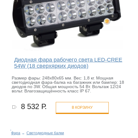
Диодная фара рабочего света LED-CREE
54W (18 сверхярких диодов)
Размер фары: 248х80х65 мм. Вес: 1,8 кг. Мощная
светодиодная фара-балка на багажник или бампер: 18
диодов по 3W. Общая мощность 54 Вт. Вольтаж 12/24
вольт. Влагозащищённость класс IP 67.
8 532 Р.
В КОРЗИНУ
Фара
→
Светодиодные балки