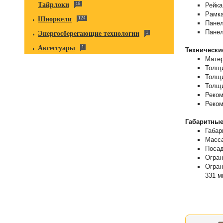
Тайрлоки
18
Рейка
Рамка
Шноркели
124
Панел
Панел
Энергосберегающие технологии
1
Аксессуары
1
Технически
Матер
Толщи
Толщи
Толщи
Реком
Реком
Габаритные
Габар
Масса
Посад
Огран
Огран
331 м