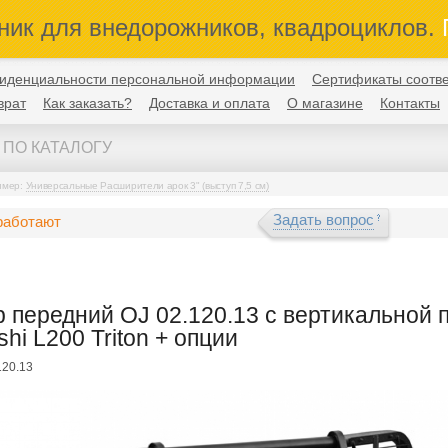
ник для внедорожников, квадроциклов.
П
иденциальности персональной информации
Сертификаты соотве
врат
Как заказать?
Доставка и оплата
О магазине
Контакты
имер:
Универсальные Расширители арок 3" (выступ 7,5 см)
Задать вопрос
работают
 передний OJ 02.120.13 с вертикальной 
shi L200 Triton + опции
120.13