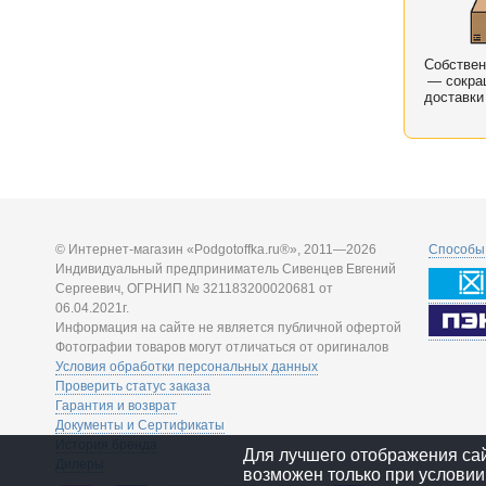
Собстве
— сокра
доставки
© Интернет-магазин «Podgotoffka.ru®», 2011—2026
Способы 
Индивидуальный предприниматель Сивенцев Евгений
Сергеевич, ОГРНИП № 321183200020681 от
06.04.2021г.
Информация на сайте не является публичной офертой
Фотографии товаров могут отличаться от оригиналов
Условия обработки персональных данных
Проверить статус заказа
Гарантия и возврат
Документы и Сертификаты
История бренда
Для лучшего отображения са
Дилеры
возможен только при условии