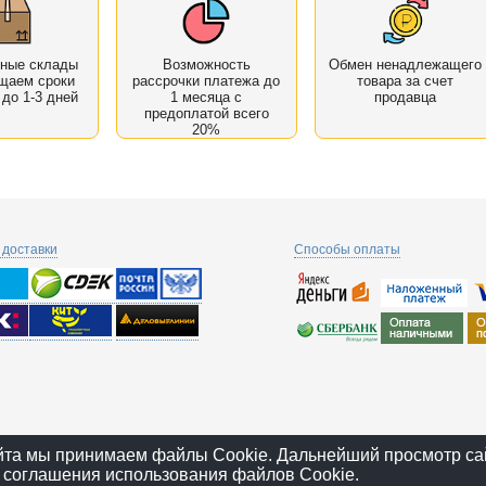
нные склады
Возможность
Обмен ненадлежащего
щаем сроки
рассрочки платежа до
товара за счет
 до 1-3 дней
1 месяца с
продавца
предоплатой всего
20%
доставки
Способы оплаты
йта мы принимаем файлы Cookie. Дальнейший просмотр са
 соглашения использования файлов Cookie.