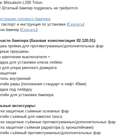
е:
Mitsubishi L200 Triton.
!
Штатный бампер подрезать не требуется.
истрации силового бампера
 паспорт и инструкция по установке (
Скачать
)
на бампер (
Скачать
)
части бампера (базовая комплектация 02.120.01):
шка проёма для противотуманных/дополнительных фар
ирные проушины
 крепления выключателя +
дка для установки клюза лебёки
 для упора реечного домкрата
защитная
тель внутренний
тейн рамы (положения стандарт и лифт 40мм)
дка под лебёдку
тейн для установки бампера
ьные аксессуары:
ки защитные съёмные основных фар
тейн съёмный для намотки троса
ки защитные съёмные противотуманных/дополнительных фар
ка защитная съёмная радиатора (с кронштейнами)
тейн съёмный противотуманных/дополнительных фар