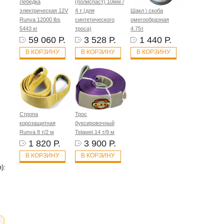
Лебёдка
(полиспаст) 10мм /
электрическая 12V
4 т (для
Шакл \ скоба
Runva 12000 lbs
синтетического
омегообразная
5443 кг
троса)
4.75т
59 060 Р.
3 528 Р.
1 440 Р.
В КОРЗИНУ
В КОРЗИНУ
В КОРЗИНУ
Стропа
Трос
корозащитная
буксировочный
Runva 8 т/2 м
Telawei 14 т/9 м
1 820 Р.
3 900 Р.
В КОРЗИНУ
В КОРЗИНУ
):