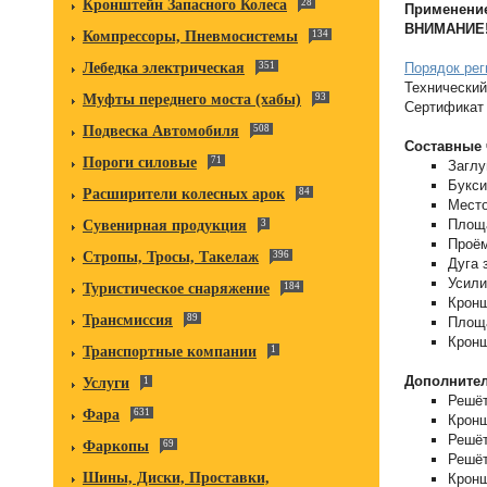
Кронштейн Запасного Колеса
28
Применени
ВНИМАНИЕ
Компрессоры, Пневмосистемы
134
Лебедка электрическая
351
Порядок рег
Технический
Муфты переднего моста (хабы)
93
Сертификат 
Подвеска Автомобиля
508
Составные 
Пороги силовые
71
Заглу
Букс
Расширители колесных арок
84
Место
Площа
Сувенирная продукция
3
Проём
Стропы, Тросы, Такелаж
396
Дуга 
Усили
Туристическое снаряжение
184
Кронш
Трансмиссия
89
Площа
Кронш
Транспортные компании
1
Дополнител
Услуги
1
Решёт
Фара
631
Кронш
Решёт
Фаркопы
69
Решёт
Шины, Диски, Проставки,
Кронш