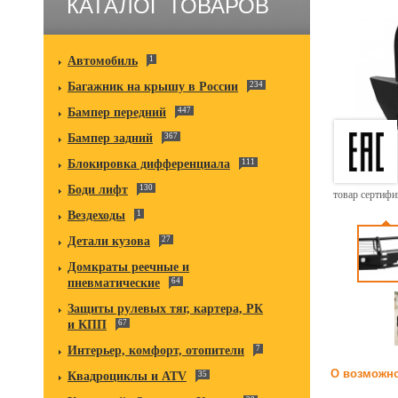
КАТАЛОГ ТОВАРОВ
Автомобиль
1
Багажник на крышу в России
234
Бампер передний
447
Бампер задний
367
Блокировка дифференциала
111
Боди лифт
130
товар сертиф
Вездеходы
1
Детали кузова
27
Домкраты реечные и
пневматические
64
Защиты рулевых тяг, картера, РК
и КПП
67
Интерьер, комфорт, отопители
7
О возможно
Квадроциклы и ATV
35