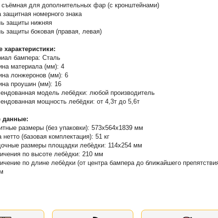
 съёмная для дополнительных фар (с кронштейнами)
 защитная номерного знака
ь защиты нижняя
ь защиты боковая (правая, левая)
е характеристики:
иал бампера: Сталь
на материала (мм): 4
на лонжеронов (мм): 6
на проушин (мм): 16
ендованная модель лебёдки: любой производитель
ендованная мощность лебёдки: от 4,3т до 5,6т
 данные:
итные размеры (без упаковки): 573х564х1839 мм
 нетто (базовая комплектация): 51 кг
очные размеры площадки лебѐдки: 114х254 мм
ичения по высоте лебѐдки: 210 мм
ичение по длине лебѐдки (от центра бампера до ближайшего препятствия
м