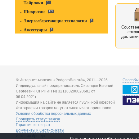
Тайрлоки
18
Шноркели
124
Энергосберегающие технологии
1
Собстве
Аксессуары
1
— сокра
доставки
© Интернет-магазин «Podgotoffka.ru®», 2011—2026
Способы 
Индивидуальный предприниматель Сивенцев Евгений
Сергеевич, ОГРНИП № 321183200020681 от
06.04.2021г.
Информация на сайте не является публичной офертой
Фотографии товаров могут отличаться от оригиналов
Условия обработки персональных данных
Проверить статус заказа
Гарантия и возврат
Документы и Сертификаты
История бренда
Для лучшего отображения са