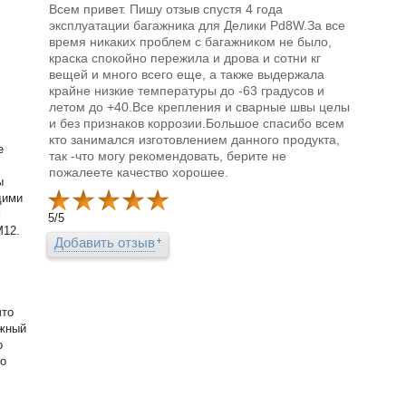
Всем привет. Пишу отзыв спустя 4 года
эксплуатации багажника для Делики Pd8W.За все
время никаких проблем с багажником не было,
краска спокойно пережила и дрова и сотни кг
вещей и много всего еще, а также выдержала
крайне низкие температуры до -63 градусов и
летом до +40.Все крепления и сварные швы целы
и без признаков коррозии.Большое спасибо всем
кто занимался изготовлением данного продукта,
е
так -что могу рекомендовать, берите не
пожалеете качество хорошее.
ы
щими
м
5
/
5
М12.
Добавить отзыв
что
ожный
о
по