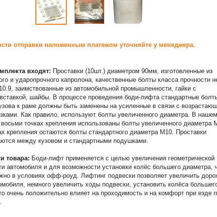
сти отправки наложенным платежом уточняйте у менеджера.
омплекта входят:
Проставки (10шт.) диаметром 90мм, изготовленные из
ого и ударопрочного капролона, качественные болты класса прочности н
 10.9, заимствованные из автомобильной промышленности, гайки с
вставкой, шайбы. В процессе проведения боди-лифта стандартные болт
узова к раме должны быть заменены на усиленные в связи с возрастаю
узками. Как правило, используют болты увеличенного диаметра. В наше
 восьми точках крепления использованы болты увеличенного диаметра 
ах крепления остаются болты стандартного диаметра М10. Проставки
аются между кузовом и стандартными подушками.
и товара:
Боди-лифт применяется с целью увеличения геометрической
и автомобиля и для возможности установки колёс большего диаметра, 
жно в условиях офф-роуд. Лифтинг подвески позволяет увеличить дор
омобиля, немного увеличить ходы подвески, установить колёса большег
то очень положительно влияет на проходимость и на комфорт при езде 
.