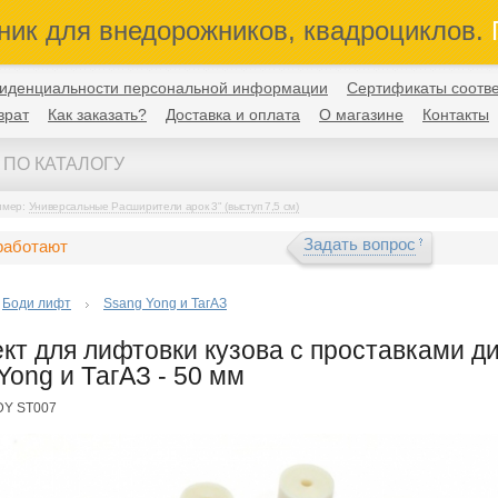
ник для внедорожников, квадроциклов.
П
иденциальности персональной информации
Сертификаты соотве
врат
Как заказать?
Доставка и оплата
О магазине
Контакты
имер:
Универсальные Расширители арок 3" (выступ 7,5 см)
Задать вопрос
работают
Боди лифт
Ssang Yong и ТагАЗ
кт для лифтовки кузова с проставками д
Yong и ТагАЗ - 50 мм
DY ST007