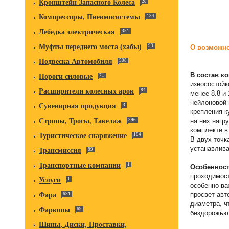
Кронштейн Запасного Колеса
28
Компрессоры, Пневмосистемы
134
Лебедка электрическая
351
Муфты переднего моста (хабы)
93
О возможно
Подвеска Автомобиля
508
В состав к
Пороги силовые
71
износостойк
Расширители колесных арок
84
менее 8.8 и
нейлоновой 
Сувенирная продукция
3
крепления к
Стропы, Тросы, Такелаж
396
на них нагр
комплекте в
Туристическое снаряжение
184
В двух точк
устанавлив
Трансмиссия
89
Транспортные компании
1
Особенност
проходимост
Услуги
1
особенно ва
просвет авт
Фара
631
диаметра, ч
Фаркопы
69
бездорожью
Шины, Диски, Проставки,