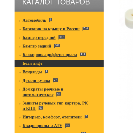
КАТАЛОГ ТОВАРОВ
Автомобиль
1
Багажник на крышу в России
234
Бампер передний
447
Бампер задний
367
Блокировка дифференциала
111
Боди лифт
Вездеходы
1
Детали кузова
27
Домкраты реечные и
пневматические
64
Защиты рулевых тяг, картера, РК
и КПП
67
Интерьер, комфорт, отопители
7
Квадроциклы и ATV
35