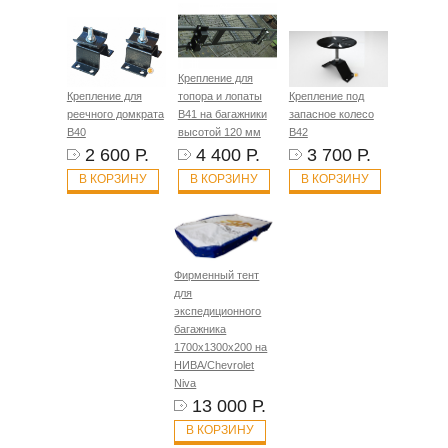
Крепление для
Крепление для
топора и лопаты
Крепление под
реечного домкрата
B41 на багажники
запасное колесо
B40
высотой 120 мм
B42
2 600 Р.
4 400 Р.
3 700 Р.
В КОРЗИНУ
В КОРЗИНУ
В КОРЗИНУ
Фирменный тент
для
экспедиционного
багажника
1700х1300х200 на
НИВА/Chevrolet
Niva
13 000 Р.
В КОРЗИНУ