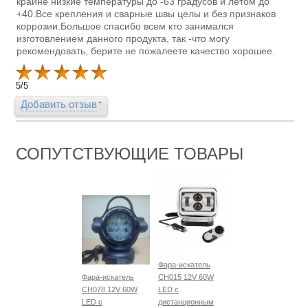
крайне низкие температуры до -63 градусов и летом до
+40.Все крепления и сварные швы целы и без признаков
коррозии.Большое спасибо всем кто занимался
изготовлением данного продукта, так -что могу
рекомендовать, берите не пожалеете качество хорошее.
5
/
5
Добавить отзыв
СОПУТСТВУЮЩИЕ ТОВАРЫ
Фара-искатель
Фара-искатель
CH015 12V 60W
CH078 12V 60W
LED с
LED с
дистанционным