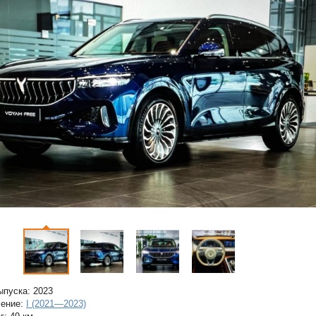
ыпуска:
2023
ление:
I (2021—2023)