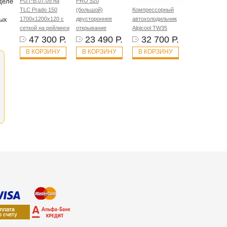
PGT-B.07.05 на
PRO 520
деле
TLC Prado 150
(большой)
Компрессорный
1700х1200х120 с
двустороннее
автохолодильник
ных
сеткой на рейлинги
открывание
Alpicool TW35
47 300 Р.
23 490 Р.
32 700 Р.
В КОРЗИНУ
В КОРЗИНУ
В КОРЗИНУ