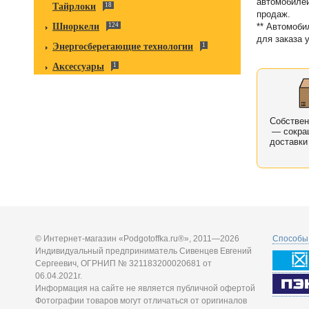
автомобилей
Тайрлоки
18
продаж.
Шноркели
124
** Автомоби
для заказа 
Энергосберегающие технологии
1
Аксессуары
1
Собстве
— сокра
доставки
© Интернет-магазин «Podgotoffka.ru®», 2011—2026
Способы 
Индивидуальный предприниматель Сивенцев Евгений
Сергеевич, ОГРНИП № 321183200020681 от
06.04.2021г.
Информация на сайте не является публичной офертой
Фотографии товаров могут отличаться от оригиналов