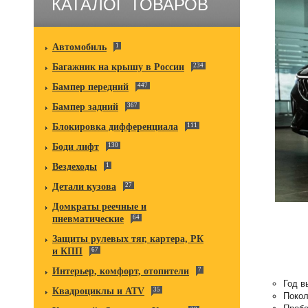
КАТАЛОГ ТОВАРОВ
Автомобиль
1
Багажник на крышу в России
234
Бампер передний
447
Бампер задний
367
Блокировка дифференциала
111
Боди лифт
130
Вездеходы
1
Детали кузова
27
Домкраты реечные и
пневматические
64
Защиты рулевых тяг, картера, РК
и КПП
67
Интерьер, комфорт, отопители
7
Год в
Квадроциклы и ATV
35
Поко