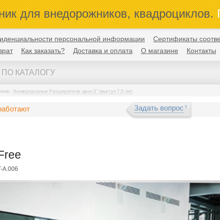
ник для внедорожников, квадроциклов.
П
иденциальности персональной информации
Сертификаты соотве
врат
Как заказать?
Доставка и оплата
О магазине
Контакты
имер:
Универсальные Расширители арок 3" (выступ 7,5 см)
Задать вопрос
работают
Free
-A.006