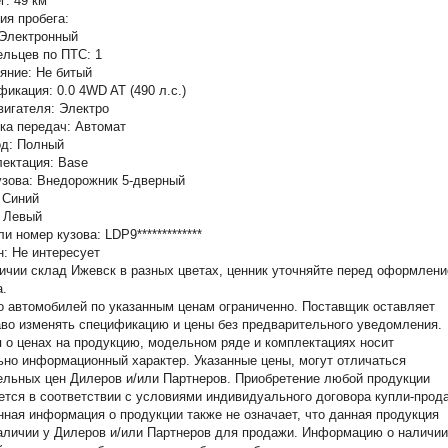
г:
49 км
ия пробега:
Электронный
ельцев по ПТС:
1
яние:
Не битый
фикация:
0.0 4WD AT (490 л.с.)
вигателя:
Электро
ка передач:
Автомат
од:
Полный
лектация:
Base
узова:
Внедорожник 5-дверный
:
Синий
:
Левый
ли номер кузова:
LDP9*************
н:
Не интересует
ичии склад Ижевск в разных цветах, ценник уточняйте перед оформлен
а.
о автомобилей по указанным ценам ограниченно. Поставщик оставляет
аво изменять спецификацию и цены без предварительного уведомления.
о ценах на продукцию, модельном ряде и комплектациях носит
но информационный характер. Указанные цены, могут отличаться
ельных цен Дилеров и/или Партнеров. Приобретение любой продукции
тся в соответствии с условиями индивидуального договора купли-прод
ная информация о продукции также не означает, что данная продукция
аличии у Дилеров и/или Партнеров для продажи. Информацию о наличии