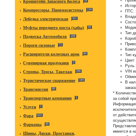
Пробе
Кронштейн Запасного Колеса
28
Истор
Компрессоры, Пневмосистемы
134
ПТС:
Влад
Лебедка электрическая
351
Состо
Моди
Муфты переднего моста (хабы)
93
Тип д
Подвеска Автомобиля
508
Короб
Прив
Пороги силовые
71
Комп
Расширители колесных арок
84
Тип к
Цвет
Сувенирная продукция
3
Руль
VIN и
Стропы, Тросы, Такелаж
396
Обме
Туристическое снаряжение
184
В нал
заказ
Трансмиссия
89
* Количеств
Транспортные компании
1
за собой пр
Информация 
Услуги
1
исключитель
от действит
Фара
631
осуществляе
Фаркопы
69
Представлен
имеется в н
Шины, Диски, Проставки,