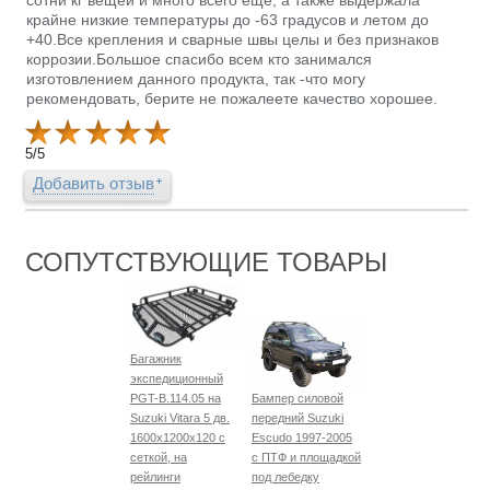
сотни кг вещей и много всего еще, а также выдержала
крайне низкие температуры до -63 градусов и летом до
+40.Все крепления и сварные швы целы и без признаков
коррозии.Большое спасибо всем кто занимался
изготовлением данного продукта, так -что могу
рекомендовать, берите не пожалеете качество хорошее.
5
/
5
Добавить отзыв
СОПУТСТВУЮЩИЕ ТОВАРЫ
Багажник
экспедиционный
PGT-B.114.05 на
Бампер силовой
Suzuki Vitara 5 дв.
передний Suzuki
1600х1200х120 с
Escudo 1997-2005
сеткой, на
с ПТФ и площадкой
рейлинги
под лебедку