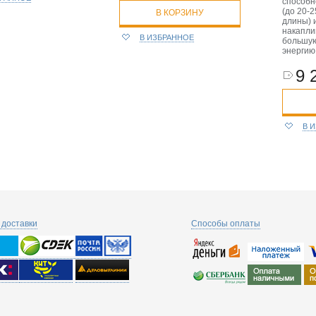
способн
(до 20-
В КОРЗИНУ
длины) 
накапли
В ИЗБРАННОЕ
большу
энергию
9 
В 
доставки
Способы оплаты