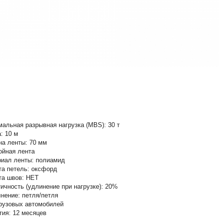
альная разрывная нагрузка (MBS): 30 т
: 10 м
а ленты: 70 мм
ойная лента
иал ленты: полиамид
а петель: оксфорд
а швов: НЕТ
ичность (удлинение при нагрузке): 20%
нение: петля/петля
рузовых автомобилей
тия: 12 месяцев