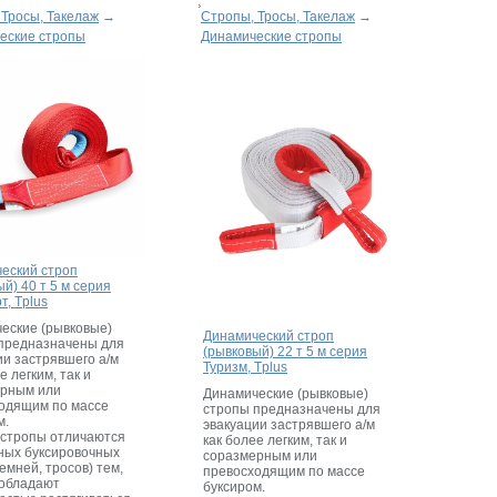
 Тросы, Такелаж
→
Стропы, Тросы, Такелаж
→
еские стропы
Динамические стропы
еский строп
й) 40 т 5 м серия
т, Tplus
еские (рывковые)
Динамический строп
предназначены для
(рывковый) 22 т 5 м серия
ии застрявшего а/м
Туризм, Tplus
е легким, так и
ерным или
Динамические (рывковые)
одящим по массе
стропы предназначены для
м.
эвакуации застрявшего а/м
стропы отличаются
как более легким, так и
ных буксировочных
соразмерным или
емней, тросов) тем,
превосходящим по массе
 обладают
буксиром.