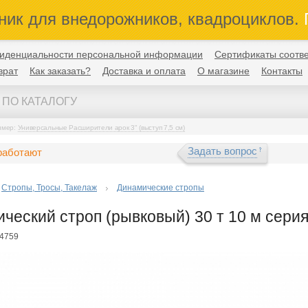
ник для внедорожников, квадроциклов.
П
иденциальности персональной информации
Сертификаты соотве
врат
Как заказать?
Доставка и оплата
О магазине
Контакты
имер:
Универсальные Расширители арок 3" (выступ 7,5 см)
Задать вопрос
работают
Стропы, Тросы, Такелаж
Динамические стропы
ческий строп (рывковый) 30 т 10 м серия
14759