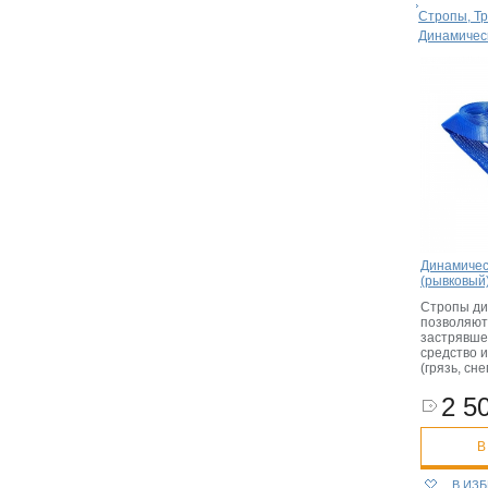
Стропы, Тр
Динамичес
Динамичес
(рывковый) 
Стропы ди
позволяют
застрявше
средство 
(грязь, сне
2 50
В
В ИЗ