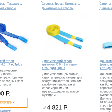
осы, Такелаж
→
Стропы, Тросы, Такелаж
→
Стропы,
кие стропы
Динамические стропы
Динамич
кий строп
Динамический строп
Динамич
4.5 т 7 м, Tplus
(рывковый) 6 т 9 м серия
(рывковы
Стандарт, Tplus
Стандар
намические
 извлечь
Динамические (рывковые)
Динамич
е транспортное
стропы предназначены для
стропы 
из засадных мест
эвакуации застрявшего а/м
эвакуац
г, песок).
как более легким, так и
как боле
соразмерным или
соразм
превосходящим по массе
превосх
0 Р.
буксиром.
буксиро
Данные 
от обыч
 КОРЗИНУ
строп (р
4 821 Р.
что они
БРАННОЕ