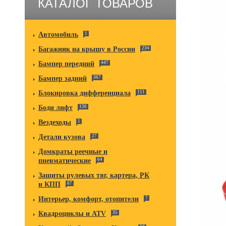
КАТАЛОГ ТОВАРОВ
Автомобиль
1
Багажник на крышу в России
234
Бампер передний
447
Бампер задний
367
Блокировка дифференциала
111
Боди лифт
130
Вездеходы
1
Детали кузова
27
Домкраты реечные и
пневматические
64
Защиты рулевых тяг, картера, РК
и КПП
67
Интерьер, комфорт, отопители
7
Квадроциклы и ATV
35