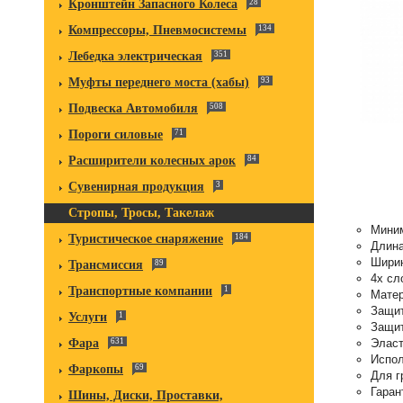
Кронштейн Запасного Колеса
28
Компрессоры, Пневмосистемы
134
Лебедка электрическая
351
Муфты переднего моста (хабы)
93
Подвеска Автомобиля
508
Пороги силовые
71
Расширители колесных арок
84
Сувенирная продукция
3
Стропы, Тросы, Такелаж
Миним
Туристическое снаряжение
184
Длина
Ширин
Трансмиссия
89
4х сл
Транспортные компании
1
Матер
Защит
Услуги
1
Защит
Фара
631
Эласт
Испол
Фаркопы
69
Для г
Гаран
Шины, Диски, Проставки,