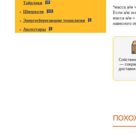
Тайрлоки
18
*масса а/м 
Шноркели
124
Если а/м ос
масса а/м =
Энергосберегающие технологии
1
навесного о
Аксессуары
1
Собстве
— сокра
доставки
ПОХО