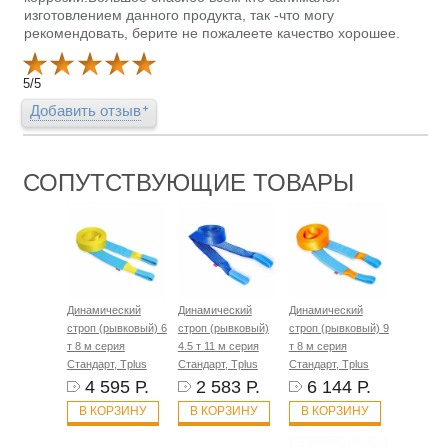
изготовлением данного продукта, так -что могу
рекомендовать, берите не пожалеете качество хорошее.
5
/
5
Добавить отзыв
СОПУТСТВУЮЩИЕ ТОВАРЫ
Динамический
Динамический
Динамический
строп (рывковый) 6
строп (рывковый)
строп (рывковый) 9
т 8 м серия
4.5 т 11 м серия
т 8 м серия
Стандарт, Tplus
Стандарт, Tplus
Стандарт, Tplus
4 595 Р.
2 583 Р.
6 144 Р.
В КОРЗИНУ
В КОРЗИНУ
В КОРЗИНУ