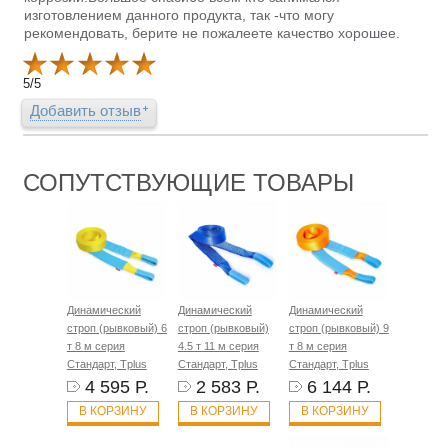
изготовлением данного продукта, так -что могу
рекомендовать, берите не пожалеете качество хорошее.
5
/
5
Добавить отзыв
СОПУТСТВУЮЩИЕ ТОВАРЫ
Динамический
Динамический
Динамический
строп (рывковый) 6
строп (рывковый)
строп (рывковый) 9
т 8 м серия
4.5 т 11 м серия
т 8 м серия
Стандарт, Tplus
Стандарт, Tplus
Стандарт, Tplus
4 595 Р.
2 583 Р.
6 144 Р.
В КОРЗИНУ
В КОРЗИНУ
В КОРЗИНУ