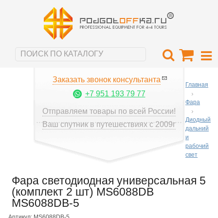
Заказать звонок консультанта
Главная
+7 951 193 79 77
Фара
Отправляем товары по всей России!
Диодный
Ваш спутник в путешествиях с 2009г
дальний
и
рабочий
свет
Фара светодиодная универсальная 5
(комплект 2 шт) MS6088DB
MS6088DB-5
Артикул: MS6088DB-5