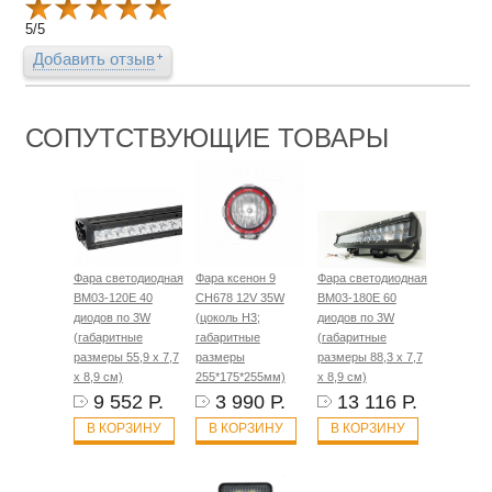
5
/
5
Добавить отзыв
СОПУТСТВУЮЩИЕ ТОВАРЫ
Фара светодиодная
Фара ксенон 9
Фара светодиодная
BM03-120E 40
CH678 12V 35W
BM03-180E 60
диодов по 3W
(цоколь H3;
диодов по 3W
(габаритные
габаритные
(габаритные
размеры 55,9 х 7,7
размеры
размеры 88,3 х 7,7
х 8,9 см)
255*175*255мм)
х 8,9 см)
9 552 Р.
3 990 Р.
13 116 Р.
В КОРЗИНУ
В КОРЗИНУ
В КОРЗИНУ