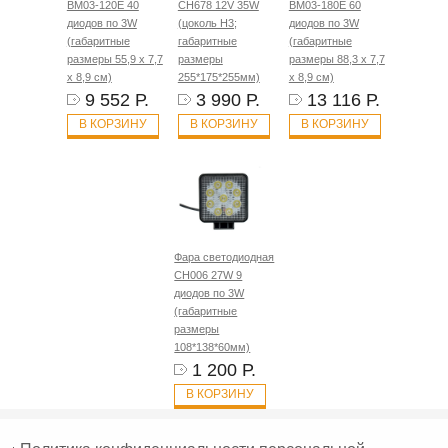
BM03-120E 40
CH678 12V 35W
BM03-180E 60
диодов по 3W
(цоколь H3;
диодов по 3W
(габаритные
габаритные
(габаритные
размеры 55,9 х 7,7
размеры
размеры 88,3 х 7,7
х 8,9 см)
255*175*255мм)
х 8,9 см)
9 552 Р.
3 990 Р.
13 116 Р.
В КОРЗИНУ
В КОРЗИНУ
В КОРЗИНУ
Фара светодиодная
CH006 27W 9
диодов по 3W
(габаритные
размеры
108*138*60мм)
1 200 Р.
В КОРЗИНУ