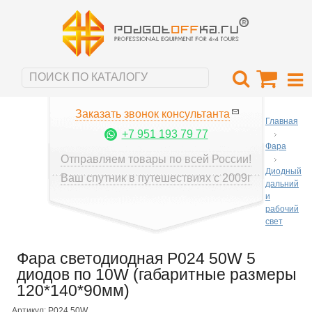
Заказать звонок консультанта
Главная
+7 951 193 79 77
Фара
Отправляем товары по всей России!
Диодный
Ваш спутник в путешествиях с 2009г
дальний
и
рабочий
свет
Фара светодиодная P024 50W 5
диодов по 10W (габаритные размеры
120*140*90мм)
Артикул: P024 50W