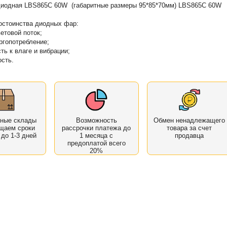
диодная LBS865C 60W (габаритные размеры 95*85*70мм) LBS865C 60W
остоинства диодных фар:
етовой поток;
ергопотребление;
ть к влаге и вибрации;
ость.
нные склады
Возможность
Обмен ненадлежащего
щаем сроки
рассрочки платежа до
товара за счет
 до 1-3 дней
1 месяца с
продавца
предоплатой всего
20%