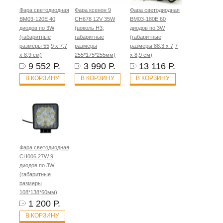
Фара светодиодная
Фара ксенон 9
Фара светодиодная
BM03-120E 40
CH678 12V 35W
BM03-180E 60
диодов по 3W
(цоколь H3;
диодов по 3W
(габаритные
габаритные
(габаритные
размеры 55,9 х 7,7
размеры
размеры 88,3 х 7,7
х 8,9 см)
255*175*255мм)
х 8,9 см)
9 552 Р.
3 990 Р.
13 116 Р.
В КОРЗИНУ
В КОРЗИНУ
В КОРЗИНУ
Фара светодиодная
CH006 27W 9
диодов по 3W
(габаритные
размеры
108*138*60мм)
1 200 Р.
В КОРЗИНУ