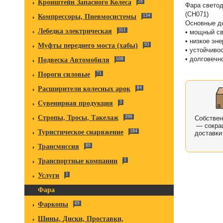
Кронштейн Запасного Колеса
28
Фара свето
(CH071)
Компрессоры, Пневмосистемы
134
Основные д
Лебедка электрическая
351
• мощный св
• низкое эн
Муфты переднего моста (хабы)
93
• устойчивос
• долговечн
Подвеска Автомобиля
508
Пороги силовые
71
Расширители колесных арок
84
Сувенирная продукция
3
Стропы, Тросы, Такелаж
396
Собстве
— сокра
Туристическое снаряжение
184
доставки
Трансмиссия
89
Транспортные компании
1
Услуги
1
Фара
Фаркопы
69
Шины, Диски, Проставки,