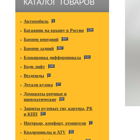
КАТАЛОГ ТОВАРОВ
Автомобиль
1
Багажник на крышу в России
234
Бампер передний
447
Бампер задний
367
Блокировка дифференциала
111
Боди лифт
130
Вездеходы
1
Детали кузова
27
Домкраты реечные и
пневматические
64
Защиты рулевых тяг, картера, РК
и КПП
67
Интерьер, комфорт, отопители
7
Квадроциклы и ATV
35