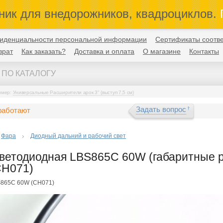
ник для внедорожников, квадроциклов.
П
иденциальности персональной информации
Сертификаты соотве
врат
Как заказать?
Доставка и оплата
О магазине
Контакты
имер:
Универсальные Расширители арок 3" (выступ 7,5 см)
Задать вопрос
работают
Фара
Диодный дальний и рабочий свет
ветодиодная LBS865C 60W (габаритные 
CH071)
S865C 60W (CH071)