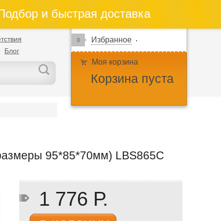
одбор и быстрая доставка
тствия
Избранное
0
Блог
Моя корзина
Корзина пуста
размеры 95*85*70мм) LBS865C
1 776 Р.