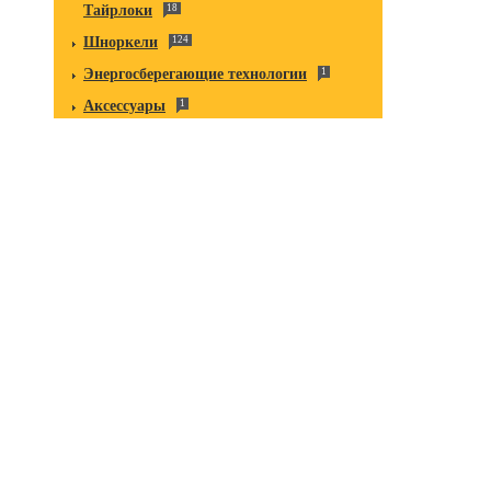
Тайрлоки
18
Шноркели
124
Энергосберегающие технологии
1
Аксессуары
1