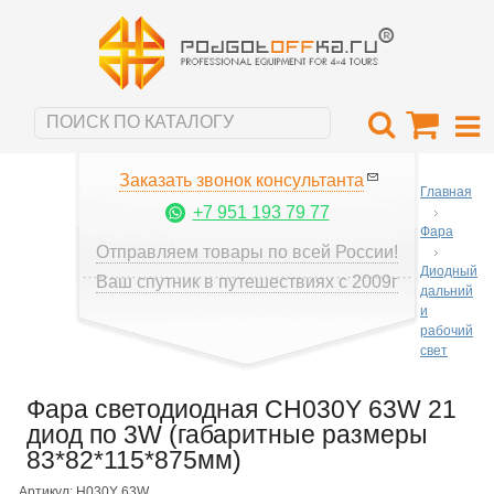
Заказать звонок консультанта
Главная
+7 951 193 79 77
Фара
Отправляем товары по всей России!
Диодный
Ваш спутник в путешествиях с 2009г
дальний
и
рабочий
свет
Фара светодиодная CH030Y 63W 21
диод по 3W (габаритные размеры
83*82*115*875мм)
Артикул: H030Y 63W