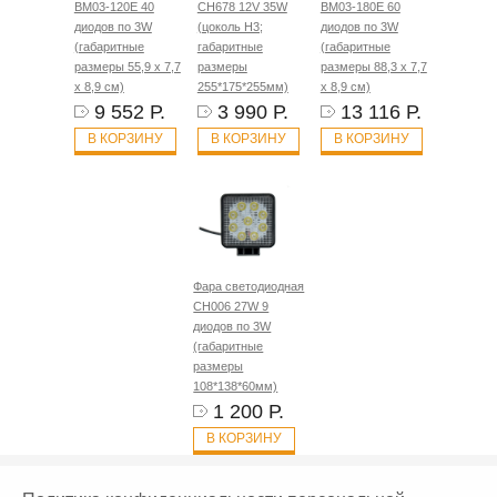
BM03-120E 40
CH678 12V 35W
BM03-180E 60
диодов по 3W
(цоколь H3;
диодов по 3W
(габаритные
габаритные
(габаритные
размеры 55,9 х 7,7
размеры
размеры 88,3 х 7,7
х 8,9 см)
255*175*255мм)
х 8,9 см)
9 552 Р.
3 990 Р.
13 116 Р.
В КОРЗИНУ
В КОРЗИНУ
В КОРЗИНУ
Фара светодиодная
CH006 27W 9
диодов по 3W
(габаритные
размеры
108*138*60мм)
1 200 Р.
В КОРЗИНУ