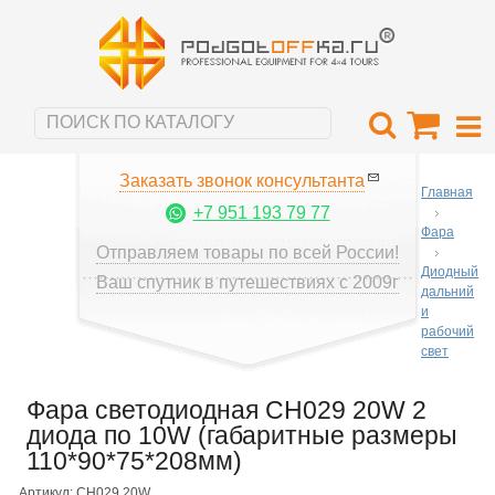
Заказать звонок консультанта
Главная
+7 951 193 79 77
Фара
Отправляем товары по всей России!
Диодный
Ваш спутник в путешествиях с 2009г
дальний
и
рабочий
свет
Фара светодиодная CH029 20W 2
диода по 10W (габаритные размеры
110*90*75*208мм)
Артикул: CH029 20W