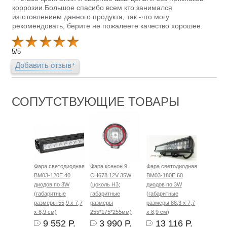
коррозии.Большое спасибо всем кто занимался
изготовлением данного продукта, так -что могу
рекомендовать, берите не пожалеете качество хорошее.
5
/
5
Добавить отзыв
СОПУТСТВУЮЩИЕ ТОВАРЫ
Фара светодиодная
Фара ксенон 9
Фара светодиодная
BM03-120E 40
CH678 12V 35W
BM03-180E 60
диодов по 3W
(цоколь H3;
диодов по 3W
(габаритные
габаритные
(габаритные
размеры 55,9 х 7,7
размеры
размеры 88,3 х 7,7
х 8,9 см)
255*175*255мм)
х 8,9 см)
9 552 Р.
3 990 Р.
13 116 Р.