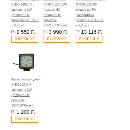
BM03-120E 40
CH678 12V 35W
BM03-180E 60
диодов по 3W
(цоколь H3;
диодов по 3W
(габаритные
габаритные
(габаритные
размеры 55,9 х 7,7
размеры
размеры 88,3 х 7,7
х 8,9 см)
255*175*255мм)
х 8,9 см)
9 552 Р.
3 990 Р.
13 116 Р.
В КОРЗИНУ
В КОРЗИНУ
В КОРЗИНУ
Фара светодиодная
CH006 27W 9
диодов по 3W
(габаритные
размеры
108*138*60мм)
1 200 Р.
В КОРЗИНУ