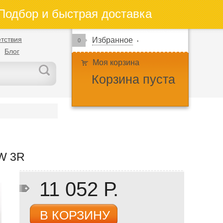
одбор и быстрая доставка
тствия
Избранное
0
Блог
Моя корзина
Корзина пуста
W 3R
11 052 Р.
В КОРЗИНУ