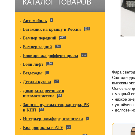
КАТАЛОГ ТОВАРОВ
Автомобиль
1
Багажник на крышу в России
234
Бампер передний
447
Бампер задний
367
Блокировка дифференциала
111
Боди лифт
130
Фара свето
Вездеходы
1
Светодиодна
Детали кузова
27
высоким экс
Основные д
Домкраты реечные и
• мощный св
пневматические
64
• низкое эн
Защиты рулевых тяг, картера, РК
• устойчивос
и КПП
67
• долговечн
Интерьер, комфорт, отопители
7
Квадроциклы и ATV
35