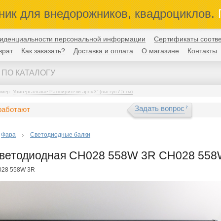
ник для внедорожников, квадроциклов.
П
иденциальности персональной информации
Сертификаты соотве
врат
Как заказать?
Доставка и оплата
О магазине
Контакты
имер:
Универсальные Расширители арок 3" (выступ 7,5 см)
Задать вопрос
работают
Фара
Светодиодные балки
светодиодная CH028 558W 3R CH028 558
028 558W 3R