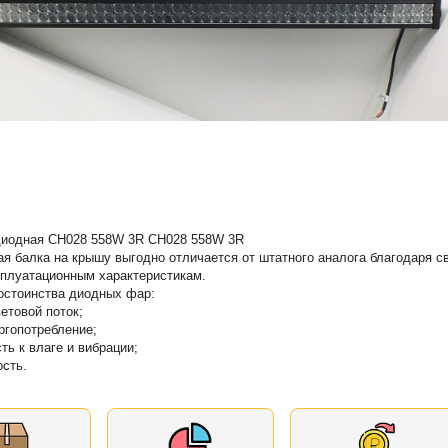
диодная CH028 558W 3R CH028 558W 3R
я балка на крышу выгодно отличается от штатного аналога благодаря с
плуатационным характеристикам.
остоинства диодных фар:
етовой поток;
ергопотребление;
ть к влаге и вибрации;
ость.