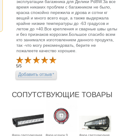
эксплуатации багажника для Делики Pd8W.За все
время никаких проблем с багажником не было,
краска спокойно пережила и дрова и сотни кг
вещей и много всего еще, а также выдержала
крайне низкие температуры до -63 градусов и
летом до +40.Все крепления и сварные швы целы
и без признаков коррозии.Большое спасибо всем
кто занимался изготовлением данного продукта,
так -что могу рекомендовать, берите не
пожалеете качество хорошее.
5
/
5
Добавить отзыв
СОПУТСТВУЮЩИЕ ТОВАРЫ
Фара светодиодная
Фара ксенон 9
Фара светодиодная