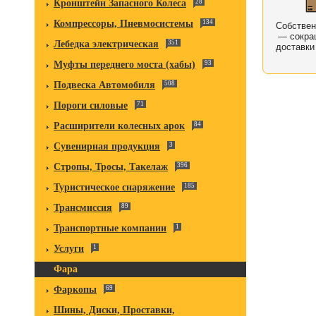
Кронштейн Запасного Колеса
28
Компрессоры, Пневмосистемы
134
Собстве
— сокра
Лебедка электрическая
351
доставки
Муфты переднего моста (хабы)
93
Подвеска Автомобиля
508
Пороги силовые
71
Расширители колесных арок
84
Сувенирная продукция
3
Стропы, Тросы, Такелаж
396
Туристическое снаряжение
185
Трансмиссия
89
Транспортные компании
1
Услуги
1
Фара
Фаркопы
69
Шины, Диски, Проставки,