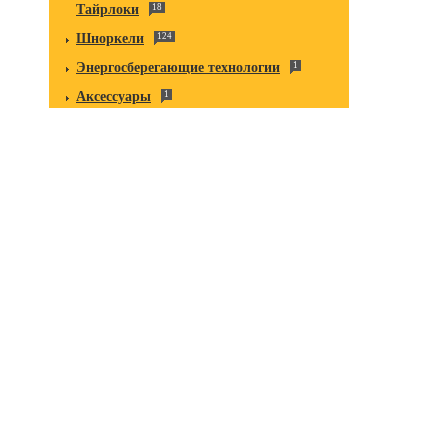
Тайрлоки
18
Шноркели
124
Энергосберегающие технологии
1
Аксессуары
1