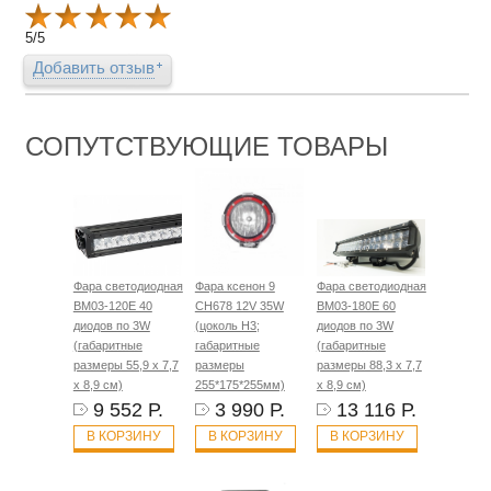
5
/
5
Добавить отзыв
СОПУТСТВУЮЩИЕ ТОВАРЫ
Фара светодиодная
Фара ксенон 9
Фара светодиодная
BM03-120E 40
CH678 12V 35W
BM03-180E 60
диодов по 3W
(цоколь H3;
диодов по 3W
(габаритные
габаритные
(габаритные
размеры 55,9 х 7,7
размеры
размеры 88,3 х 7,7
х 8,9 см)
255*175*255мм)
х 8,9 см)
9 552 Р.
3 990 Р.
13 116 Р.
В КОРЗИНУ
В КОРЗИНУ
В КОРЗИНУ