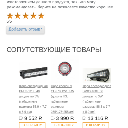
изготовлением данного продукта, так -что могу
рекомендовать, берите не пожалеете качество хорошее.
5
/
5
Добавить отзыв
СОПУТСТВУЮЩИЕ ТОВАРЫ
Фара светодиодная
Фара ксенон 9
Фара светодиодная
BM03-120E 40
CH678 12V 35W
BM03-180E 60
диодов по 3W
(цоколь H3;
диодов по 3W
(габаритные
габаритные
(габаритные
размеры 55,9 х 7,7
размеры
размеры 88,3 х 7,7
х 8,9 см)
255*175*255мм)
х 8,9 см)
9 552 Р.
3 990 Р.
13 116 Р.
В КОРЗИНУ
В КОРЗИНУ
В КОРЗИНУ